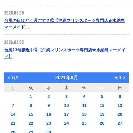
2026.08.06
台風の日はどう過ごす？🤔【沖縄マリンスポーツ専門店★水納島
マーメイド…
2026.08.05
台風13号接近中🌀【沖縄マリンスポーツ専門店★水納島マーメイ
ド】
2021年6月
前月
次月
月
火
水
木
金
土
日
1
2
3
4
5
6
7
8
9
10
11
12
13
14
15
16
17
18
19
20
21
22
23
24
25
26
27
28
29
30