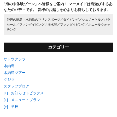
「海の未体験ゾーン」へ皆様をご案内！
マーメイドは海遊びするあ
なたのバディです。
皆様のお越しを心よりお待ちしております。
沖縄の離島・水納島のマリンスポーツ／
ダイビング／
シュノーケル／
パラ
セール／
ファンダイビング／
海水浴／
ファンダイビング／
ホエールウォッ
チング
カテゴリー
ザトウクジラ
水納島
水納島ツアー
クジラ
スタッフブログ
[+]
お知らせトピックス
[+]
メニュー・プラン
[+]
学校