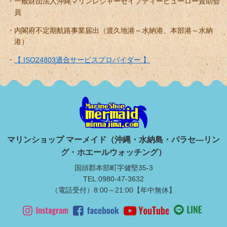
一般財団法人沖縄マリンレジャーセイフティービューロー賛助会
員
内閣府不定期航路事業届出（渡久地港～水納港、本部港～水納
港）
【 ISO24803適合サービスプロバイダー 】
マリンショップ マーメイド（沖縄・水納島・パラセ―リン
グ・ホエールウォッチング）
国頭郡本部町字健堅35-3
TEL:0980-47-3632
（電話受付）8:00～21:00【年中無休】