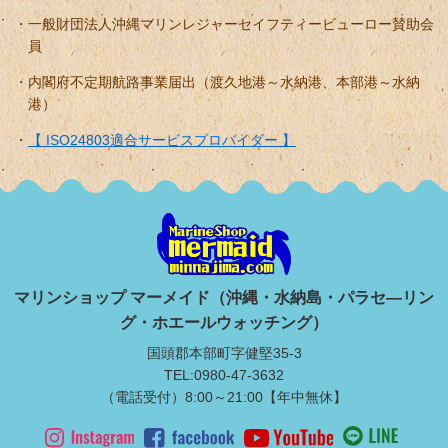
一般財団法人沖縄マリンレジャーセイフティービューロー賛助会
員
内閣府不定期航路事業届出（渡久地港～水納港、本部港～水納
港）
【 ISO24803適合サービスプロバイダー 】
マリンショップ マーメイド（沖縄・水納島・パラセ―リン
グ・ホエールウォッチング）
国頭郡本部町字健堅35-3
TEL:0980-47-3632
（電話受付）8:00～21:00【年中無休】