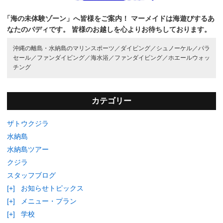
「海の未体験ゾーン」へ皆様をご案内！
マーメイドは海遊びするあ
なたのバディです。
皆様のお越しを心よりお待ちしております。
沖縄の離島・水納島のマリンスポーツ／
ダイビング／
シュノーケル／
パラ
セール／
ファンダイビング／
海水浴／
ファンダイビング／
ホエールウォッ
チング
カテゴリー
ザトウクジラ
水納島
水納島ツアー
クジラ
スタッフブログ
[+]
お知らせトピックス
[+]
メニュー・プラン
[+]
学校