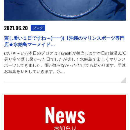
2021.06.20
ブログ
蒸し暑い１日ですね～(一一))【沖縄のマリンスポーツ専門
店★水納島マーメイド…
はいさ～いﾉﾉ本日のブログはHayashiが担当します本日の気温31℃
曇り空で蒸し暑かった日でしたが楽しく水納島で楽しくマリンス
ポーツしてきました。雨が降らなかっただけでも助かります。早速
お写真をＵＰしていきます。水…