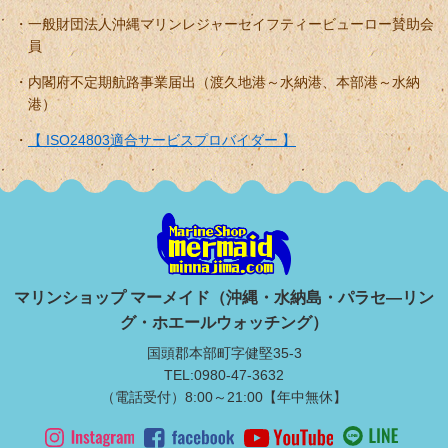
一般財団法人沖縄マリンレジャーセイフティービューロー賛助会
員
内閣府不定期航路事業届出（渡久地港～水納港、本部港～水納
港）
【 ISO24803適合サービスプロバイダー 】
マリンショップ マーメイド（沖縄・水納島・パラセ―リン
グ・ホエールウォッチング）
国頭郡本部町字健堅35-3
TEL:0980-47-3632
（電話受付）8:00～21:00【年中無休】