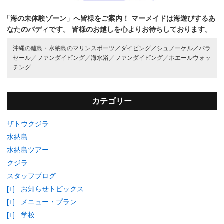
「海の未体験ゾーン」へ皆様をご案内！
マーメイドは海遊びするあ
なたのバディです。
皆様のお越しを心よりお待ちしております。
沖縄の離島・水納島のマリンスポーツ／
ダイビング／
シュノーケル／
パラ
セール／
ファンダイビング／
海水浴／
ファンダイビング／
ホエールウォッ
チング
カテゴリー
ザトウクジラ
水納島
水納島ツアー
クジラ
スタッフブログ
[+]
お知らせトピックス
[+]
メニュー・プラン
[+]
学校