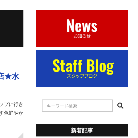
店★水
ップに行き
す色鮮やか
新着記事