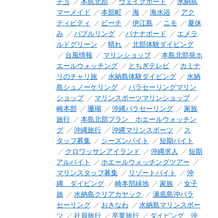
チョ
本島北部
ウェイクボード
水納島
マーメイド
本部町
海
海水浴
アク
ティビティ
ビーチ
伊江島
ニモ
夏休
み
バブルリング
バナナボード
エメラ
ルドグリーン
晴れ
北部体験ダイビング
台風情報
マリンショップ
本島北部発ホ
エールウォッチング
とちぎテレビ
カミナ
リのチャリ旅
水納島体験ダイビング
水納
島シュノーケリング
パラセーリングマリン
ショップ
マリンスポーツマリンショップ
崎本部
珊瑚
沖縄パラセーリング
家族
旅行
本島北部プラン ホエールウォッチン
グ
沖縄旅行
沖縄マリンスポーツ
ス
タッフ募集
シーズンバイト
短期バイト
クロワッサンアイランド
沖縄求人
短期
アルバイト
ホエールウォッチングツアー
マリンスタッフ募集
リゾートバイト
沖
縄 ダイビング
崎本部緑地
家族
女子
旅
水納島クリアカヤック
瀬底島沖パラ
セーリング
おきなわ
水納島マリンスポー
ツ
社員旅行
卒業旅行
ダイビング 沖