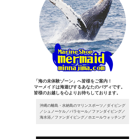
「海の未体験ゾーン」へ皆様をご案内！
マーメイドは海遊びするあなたのバディです。
皆様のお越しを心よりお待ちしております。
沖縄の離島・水納島のマリンスポーツ／
ダイビング
／
シュノーケル／
パラセール／
ファンダイビング／
海水浴／
ファンダイビング／
ホエールウォッチング