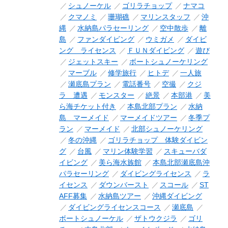
シュノーケル
ゴリラチョップ
ナマコ
クマノミ
珊瑚礁
マリンスタッフ
沖
縄
水納島パラセーリング
空中散歩
離
島
ファンダイビング
ウミガメ
ダイビ
ング ライセンス
ＦＵＮダイビング
遊び
ジェットスキー
ボートシュノーケリング
マーブル
修学旅行
ヒトデ
一人旅
瀬底島プラン
電話番号
空撮
クジ
ラ 遭遇
モンスター
絶景
本部港
美
ら海チケット付き
本島北部プラン
水納
島 マーメイド
マーメイドツアー
冬季プ
ラン
マーメイド
北部シュノーケリング
冬の沖縄
ゴリラチョップ 体験ダイビン
グ
台風
マリン体験学習
スキューバダ
イビング
美ら海水族館
本島北部瀬底島沖
パラセーリング
ダイビングライセンス
ラ
イセンス
ダウンバースト
スコール
ST
AFF募集
水納島ツアー
沖縄ダイビング
ダイビングライセンスコース
瀬底島
ボートシュノーケル
ザトウクジラ
ゴリ