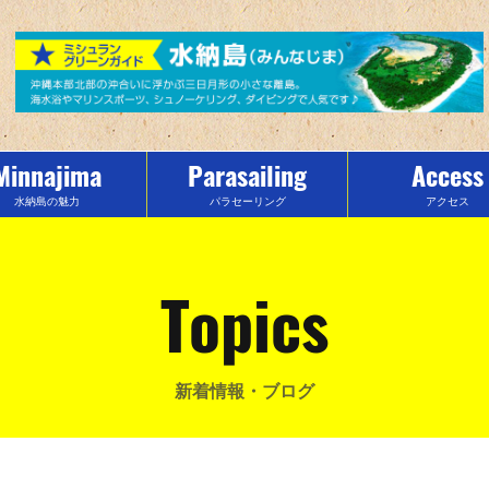
Minnajima
Parasailing
Access
水納島の魅力
パラセーリング
アクセス
Topics
新着情報・ブログ