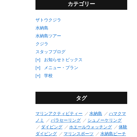
カテゴリー
ザトウクジラ
水納島
水納島ツアー
クジラ
スタッフブログ
[+]
お知らせトピックス
[+]
メニュー・プラン
[+]
学校
タグ
マリンアクティビティー
水納島
ハマクマ
ノミ
パラセーリング
シュノーケリング
ダイビング
ホエールウォッチング
体験
ダイビング
マリンスポーツ
水納島ビーチ