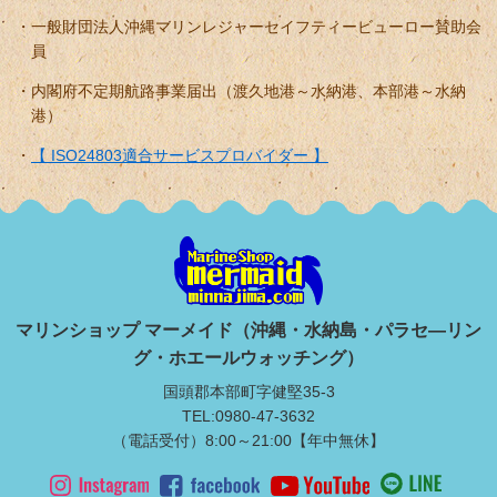
一般財団法人沖縄マリンレジャーセイフティービューロー賛助会
員
内閣府不定期航路事業届出（渡久地港～水納港、本部港～水納
港）
【 ISO24803適合サービスプロバイダー 】
マリンショップ マーメイド（沖縄・水納島・パラセ―リン
グ・ホエールウォッチング）
国頭郡本部町字健堅35-3
TEL:0980-47-3632
（電話受付）8:00～21:00【年中無休】