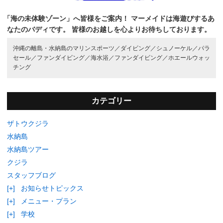
「海の未体験ゾーン」へ皆様をご案内！
マーメイドは海遊びするあ
なたのバディです。
皆様のお越しを心よりお待ちしております。
沖縄の離島・水納島のマリンスポーツ／
ダイビング／
シュノーケル／
パラ
セール／
ファンダイビング／
海水浴／
ファンダイビング／
ホエールウォッ
チング
カテゴリー
ザトウクジラ
水納島
水納島ツアー
クジラ
スタッフブログ
[+]
お知らせトピックス
[+]
メニュー・プラン
[+]
学校