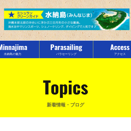
Minnajima
Parasailing
Access
水納島の魅力
パラセーリング
アクセス
Topics
新着情報・ブログ