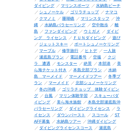
ダイビング
マリンスポーツ
水納島ビーチ
シュノーケル
ゴリラチョップ
ナマコ
クマノミ
珊瑚礁
マリンスタッフ
沖
縄
水納島パラセーリング
空中散歩
離
島
ファンダイビング
ウミガメ
ダイビ
ング ライセンス
ＦＵＮダイビング
遊び
ジェットスキー
ボートシュノーケリング
マーブル
修学旅行
ヒトデ
一人旅
瀬底島プラン
電話番号
空撮
クジ
ラ 遭遇
モンスター
絶景
本部港
美
ら海チケット付き
本島北部プラン
水納
島 マーメイド
マーメイドツアー
冬季プ
ラン
マーメイド
北部シュノーケリング
冬の沖縄
ゴリラチョップ 体験ダイビン
グ
台風
マリン体験学習
スキューバダ
イビング
美ら海水族館
本島北部瀬底島沖
パラセーリング
ダイビングライセンス
ラ
イセンス
ダウンバースト
スコール
ST
AFF募集
水納島ツアー
沖縄ダイビング
ダイビングライセンスコース
瀬底島