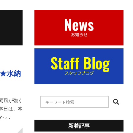
店★水納
雨風が強く
)本日は、本
かっ…
新着記事