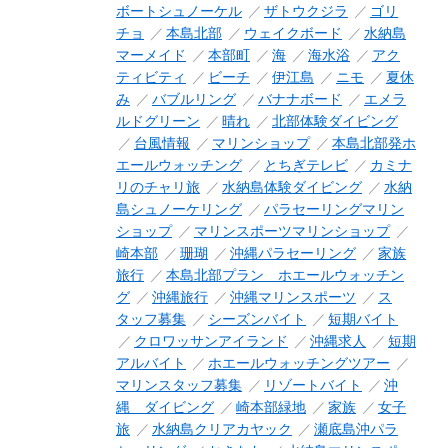
ボートシュノーケル
ザトウクジラ
ゴリ
チョ
本島北部
ウェイクボード
水納島
マーメイド
本部町
海
海水浴
アク
ティビティ
ビーチ
伊江島
ニモ
夏休
み
バブルリング
バナナボード
エメラ
ルドグリーン
晴れ
北部体験ダイビング
台風情報
マリンショップ
本島北部発ホ
エールウォッチング
とちぎテレビ
カミナ
リのチャリ旅
水納島体験ダイビング
水納
島シュノーケリング
パラセーリングマリン
ショップ
マリンスポーツマリンショップ
崎本部
珊瑚
沖縄パラセーリング
家族
旅行
本島北部プラン ホエールウォッチン
グ
沖縄旅行
沖縄マリンスポーツ
ス
タッフ募集
シーズンバイト
短期バイト
クロワッサンアイランド
沖縄求人
短期
アルバイト
ホエールウォッチングツアー
マリンスタッフ募集
リゾートバイト
沖
縄 ダイビング
崎本部緑地
家族
女子
旅
水納島クリアカヤック
瀬底島沖パラ