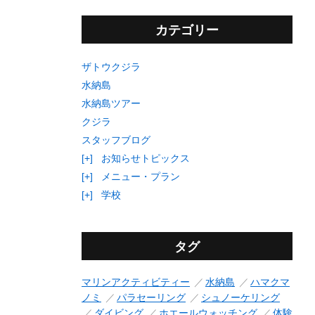
カテゴリー
ザトウクジラ
水納島
水納島ツアー
クジラ
スタッフブログ
[+]
お知らせトピックス
[+]
メニュー・プラン
[+]
学校
タグ
マリンアクティビティー
水納島
ハマクマ
ノミ
パラセーリング
シュノーケリング
ダイビング
ホエールウォッチング
体験