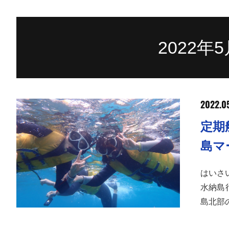
2022年
2022.0
定期
島マ
はいさ
水納島
島北部