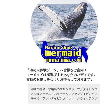
「海の未体験ゾーン」へ皆様をご案内！
マーメイドは海遊びするあなたのバディです。
皆様のお越しを心よりお待ちしております。
沖縄の離島・水納島のマリンスポーツ／
ダイビング
／
シュノーケル／
パラセール／
ファンダイビング／
海水浴／
ファンダイビング／
ホエールウォッチング