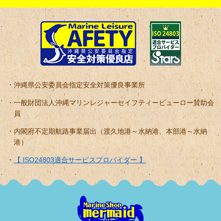
沖縄県公安委員会指定安全対策優良事業所
一般財団法人沖縄マリンレジャーセイフティービューロー賛助会
員
内閣府不定期航路事業届出（渡久地港～水納港、本部港～水納
港）
【 ISO24803適合サービスプロバイダー 】