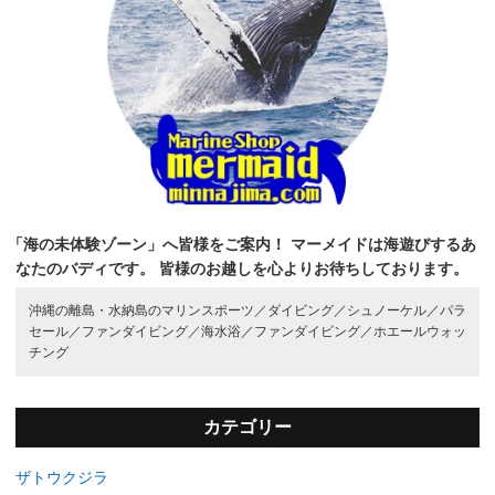
「海の未体験ゾーン」へ皆様をご案内！
マーメイドは海遊びするあ
なたのバディです。
皆様のお越しを心よりお待ちしております。
沖縄の離島・水納島のマリンスポーツ／
ダイビング／
シュノーケル／
パラ
セール／
ファンダイビング／
海水浴／
ファンダイビング／
ホエールウォッ
チング
カテゴリー
ザトウクジラ