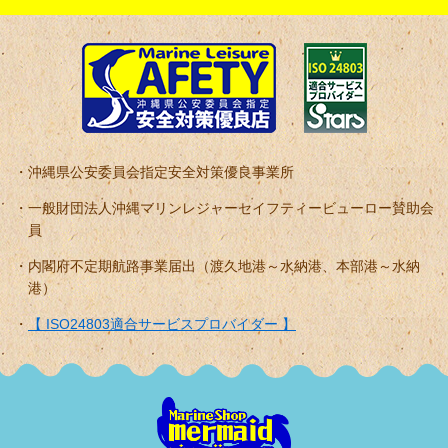
沖縄県公安委員会指定安全対策優良事業所
一般財団法人沖縄マリンレジャーセイフティービューロー賛助会
員
内閣府不定期航路事業届出（渡久地港～水納港、本部港～水納
港）
【 ISO24803適合サービスプロバイダー 】