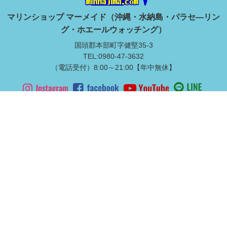
マリンショップ マーメイド（沖縄・水納島・パラセ―リン
グ・ホエールウォッチング）
国頭郡本部町字健堅35-3
TEL:0980-47-3632
（電話受付）8:00～21:00【年中無休】
水納島上陸ツアー
本島北部マリンスポーツ
満喫ダイビング
ライセンス取得
マリンスポーツ
修学旅行・体験学習
マリンレジャー品レンタル
Copyright © 2019 Marineshop Mermaid, All Rights Reserved.