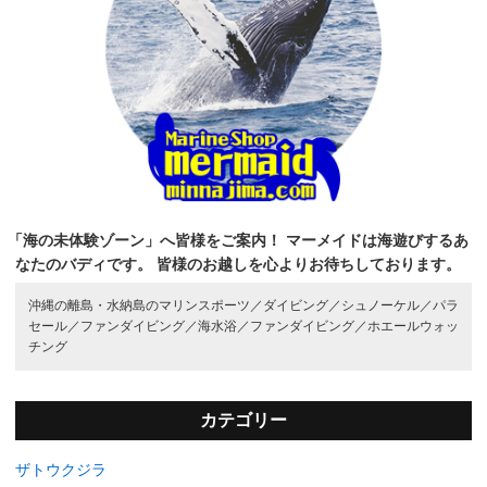
「海の未体験ゾーン」へ皆様をご案内！
マーメイドは海遊びするあ
なたのバディです。
皆様のお越しを心よりお待ちしております。
沖縄の離島・水納島のマリンスポーツ／
ダイビング／
シュノーケル／
パラ
セール／
ファンダイビング／
海水浴／
ファンダイビング／
ホエールウォッ
チング
カテゴリー
ザトウクジラ