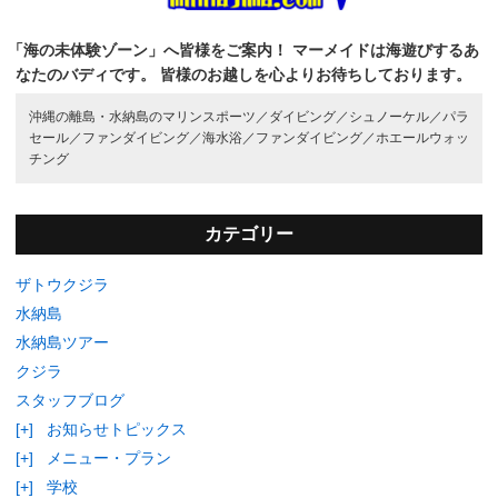
「海の未体験ゾーン」へ皆様をご案内！
マーメイドは海遊びするあ
なたのバディです。
皆様のお越しを心よりお待ちしております。
沖縄の離島・水納島のマリンスポーツ／
ダイビング／
シュノーケル／
パラ
セール／
ファンダイビング／
海水浴／
ファンダイビング／
ホエールウォッ
チング
カテゴリー
ザトウクジラ
水納島
水納島ツアー
クジラ
スタッフブログ
[+]
お知らせトピックス
[+]
メニュー・プラン
[+]
学校