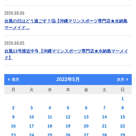
2026.08.06
台風の日はどう過ごす？🤔【沖縄マリンスポーツ専門店★水納島
マーメイド…
2026.08.05
台風13号接近中🌀【沖縄マリンスポーツ専門店★水納島マーメイ
ド】
2022年5月
前月
次月
月
火
水
木
金
土
日
1
2
3
4
5
6
7
8
9
10
11
12
13
14
15
16
17
18
19
20
21
22
23
24
25
26
27
28
29