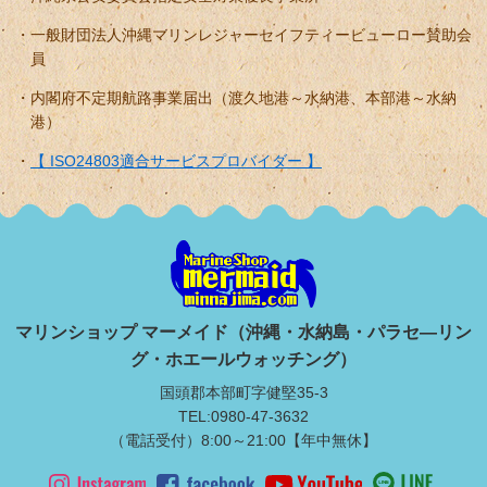
一般財団法人沖縄マリンレジャーセイフティービューロー賛助会
員
内閣府不定期航路事業届出（渡久地港～水納港、本部港～水納
港）
【 ISO24803適合サービスプロバイダー 】
マリンショップ マーメイド（沖縄・水納島・パラセ―リン
グ・ホエールウォッチング）
国頭郡本部町字健堅35-3
TEL:0980-47-3632
（電話受付）8:00～21:00【年中無休】