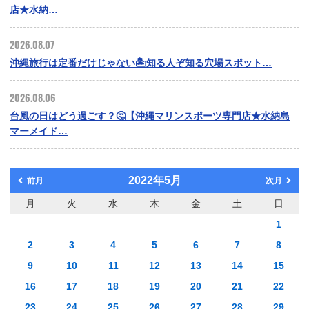
店★水納…
2026.08.07
沖縄旅行は定番だけじゃない🏝️知る人ぞ知る穴場スポット…
2026.08.06
台風の日はどう過ごす？🤔【沖縄マリンスポーツ専門店★水納島
マーメイド…
2022年5月
前月
次月
月
火
水
木
金
土
日
1
2
3
4
5
6
7
8
9
10
11
12
13
14
15
16
17
18
19
20
21
22
23
24
25
26
27
28
29