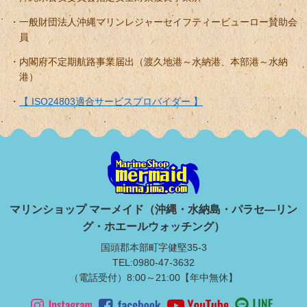
一般財団法人沖縄マリンレジャーセイフティービューロー賛助会
員
内閣府不定期航路事業届出（渡久地港～水納港、本部港～水納
港）
【 ISO24803適合サービスプロバイダー 】
マリンショップ マーメイド（沖縄・水納島・パラセ―リン
グ・ホエールウォッチング）
国頭郡本部町字健堅35-3
TEL:0980-47-3632
（電話受付）8:00～21:00【年中無休】