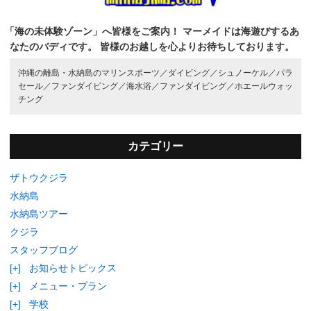
「海の未体験ゾーン」へ皆様をご案内！
マーメイドは海遊びするあ
なたのバディです。
皆様のお越しを心よりお待ちしております。
沖縄の離島・水納島のマリンスポーツ／
ダイビング／
シュノーケル／
パラ
セール／
ファンダイビング／
海水浴／
ファンダイビング／
ホエールウォッ
チング
カテゴリー
ザトウクジラ
水納島
水納島ツアー
クジラ
スタッフブログ
[+]
お知らせトピックス
[+]
メニュー・プラン
[+]
学校