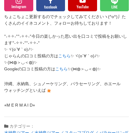
ちょこちょこ更新するのでチェックしてみてくださいヽ(^o^)丿
た
くさんのイイネコメント、フォローお待ちしております！
°˖✧✧˖°°˖✧✧˖°今日の楽しかった思い出を口コミで投稿をお願いし
ます°˖✧✧˖°°˖✧✧˖°
✨ヾ(o´∀｀o)ﾉ✨
じゃらんの口コミ投稿の方は
こちら
✨ヾ(o´∀｀o)ﾉ✨
✨(⋈◍＞◡＜◍)✨
Googleの口コミ投稿の方は
こちら
✨(⋈◍＞◡＜◍)✨
沖縄、水納島、シュノーケリング、パラセーリング、ホエール
ウォッチングといえば
⭐︎M E R M A I D⭐︎
カテゴリー：
水納島ツアー
水納島ツアー
スタッフブログ
パラセーリング