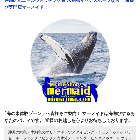
沖縄のホエールウォッチング＆
水納島マリンスポーツなら、
海遊
び専門店マーメイド！
「海の未体験ゾーン」へ皆様をご案内！
マーメイドは海遊びするあ
なたのバディです。
皆様のお越しを心よりお待ちしております。
沖縄の離島・水納島のマリンスポーツ／
ダイビング／
シュノーケル／
パラ
セール／
ファンダイビング／
海水浴／
ファンダイビング／
ホエールウォッ