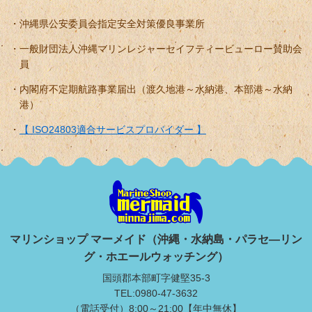
沖縄県公安委員会指定安全対策優良事業所
一般財団法人沖縄マリンレジャーセイフティービューロー賛助会
員
内閣府不定期航路事業届出（渡久地港～水納港、本部港～水納
港）
【 ISO24803適合サービスプロバイダー 】
マリンショップ マーメイド（沖縄・水納島・パラセ―リン
グ・ホエールウォッチング）
国頭郡本部町字健堅35-3
TEL:0980-47-3632
（電話受付）8:00～21:00【年中無休】