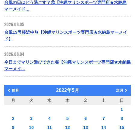
台風の日はどう過ごす？🤔【沖縄マリンスポーツ専門店★水納島
マーメイド…
2026.08.05
台風13号接近中🌀【沖縄マリンスポーツ専門店★水納島マーメイ
ド】
2026.08.04
今日までマリン遊びできた🤩【沖縄マリンスポーツ専門店★水納島
マーメイ…
2022年5月
前月
次月
月
火
水
木
金
土
日
1
2
3
4
5
6
7
8
9
10
11
12
13
14
15