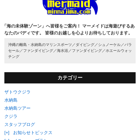
「海の未体験ゾーン」へ皆様をご案内！
マーメイドは海遊びするあ
なたのバディです。
皆様のお越しを心よりお待ちしております。
沖縄の離島・水納島のマリンスポーツ／
ダイビング／
シュノーケル／
パラ
セール／
ファンダイビング／
海水浴／
ファンダイビング／
ホエールウォッ
チング
カテゴリー
ザトウクジラ
水納島
水納島ツアー
クジラ
スタッフブログ
[+]
お知らせトピックス