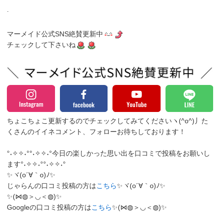
.
マーメイド公式SNS絶賛更新中
チェックして下さいね
ちょこちょこ更新するのでチェックしてみてくださいヽ(^o^)丿
た
くさんのイイネコメント、フォローお待ちしております！
°˖✧✧˖°°˖✧✧˖°今日の楽しかった思い出を口コミで投稿をお願いし
ます°˖✧✧˖°°˖✧✧˖°
✨ヾ(o´∀｀o)ﾉ✨
じゃらんの口コミ投稿の方は
こちら
✨ヾ(o´∀｀o)ﾉ✨
✨(⋈◍＞◡＜◍)✨
Googleの口コミ投稿の方は
こちら
✨(⋈◍＞◡＜◍)✨