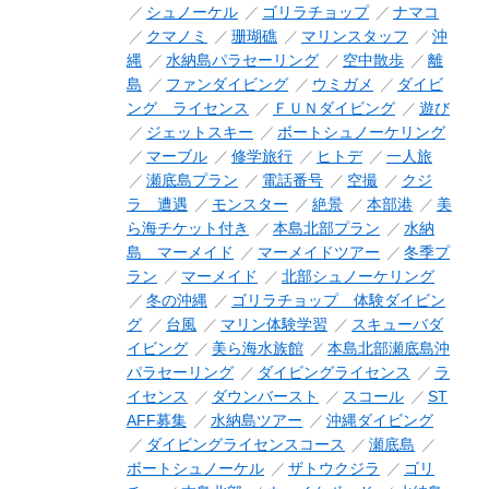
シュノーケル
ゴリラチョップ
ナマコ
クマノミ
珊瑚礁
マリンスタッフ
沖
縄
水納島パラセーリング
空中散歩
離
島
ファンダイビング
ウミガメ
ダイビ
ング ライセンス
ＦＵＮダイビング
遊び
ジェットスキー
ボートシュノーケリング
マーブル
修学旅行
ヒトデ
一人旅
瀬底島プラン
電話番号
空撮
クジ
ラ 遭遇
モンスター
絶景
本部港
美
ら海チケット付き
本島北部プラン
水納
島 マーメイド
マーメイドツアー
冬季プ
ラン
マーメイド
北部シュノーケリング
冬の沖縄
ゴリラチョップ 体験ダイビン
グ
台風
マリン体験学習
スキューバダ
イビング
美ら海水族館
本島北部瀬底島沖
パラセーリング
ダイビングライセンス
ラ
イセンス
ダウンバースト
スコール
ST
AFF募集
水納島ツアー
沖縄ダイビング
ダイビングライセンスコース
瀬底島
ボートシュノーケル
ザトウクジラ
ゴリ