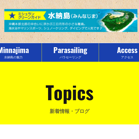
Minnajima
Parasailing
Access
水納島の魅力
パラセーリング
アクセス
Topics
新着情報・ブログ