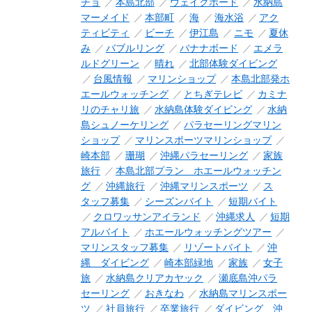
チョ
本島北部
ウェイクボード
水納島
マーメイド
本部町
海
海水浴
アク
ティビティ
ビーチ
伊江島
ニモ
夏休
み
バブルリング
バナナボード
エメラ
ルドグリーン
晴れ
北部体験ダイビング
台風情報
マリンショップ
本島北部発ホ
エールウォッチング
とちぎテレビ
カミナ
リのチャリ旅
水納島体験ダイビング
水納
島シュノーケリング
パラセーリングマリン
ショップ
マリンスポーツマリンショップ
崎本部
珊瑚
沖縄パラセーリング
家族
旅行
本島北部プラン ホエールウォッチン
グ
沖縄旅行
沖縄マリンスポーツ
ス
タッフ募集
シーズンバイト
短期バイト
クロワッサンアイランド
沖縄求人
短期
アルバイト
ホエールウォッチングツアー
マリンスタッフ募集
リゾートバイト
沖
縄 ダイビング
崎本部緑地
家族
女子
旅
水納島クリアカヤック
瀬底島沖パラ
セーリング
おきなわ
水納島マリンスポー
ツ
社員旅行
卒業旅行
ダイビング 沖