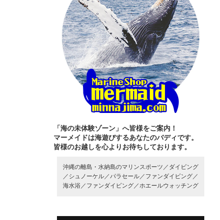
「海の未体験ゾーン」へ皆様をご案内！
マーメイドは海遊びするあなたのバディです。
皆様のお越しを心よりお待ちしております。
沖縄の離島・水納島のマリンスポーツ／
ダイビング
／
シュノーケル／
パラセール／
ファンダイビング／
海水浴／
ファンダイビング／
ホエールウォッチング