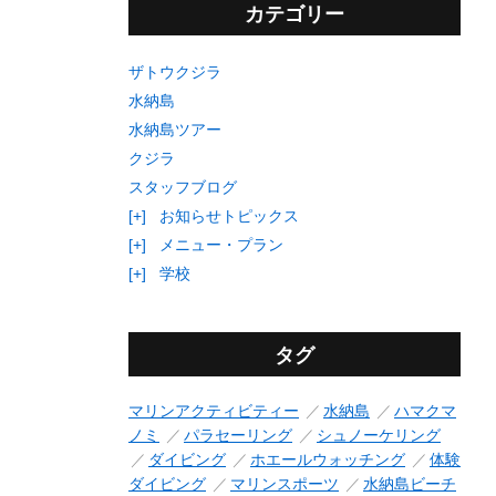
カテゴリー
ザトウクジラ
水納島
水納島ツアー
クジラ
スタッフブログ
[+]
お知らせトピックス
[+]
メニュー・プラン
[+]
学校
タグ
マリンアクティビティー
水納島
ハマクマ
ノミ
パラセーリング
シュノーケリング
ダイビング
ホエールウォッチング
体験
ダイビング
マリンスポーツ
水納島ビーチ