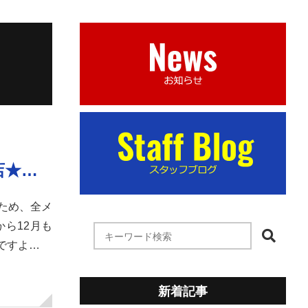
店★…
ため、全メ
ら12月も
ですよ…
新着記事