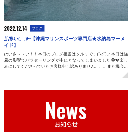
2022.12.14
ブログ
肌寒い(;_;)/~【沖縄マリンスポーツ専門店★水納島マーメ
イド】
はいさ～～い！！本日のブログ担当はクルミです(''ω'')ノ本日は強
風の影響でパラセーリングが中止となってしまいました😢💔楽し
みにしてくださっていたお客様申し訳ありません、、。また機会…