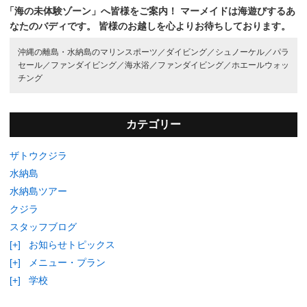
「海の未体験ゾーン」へ皆様をご案内！
マーメイドは海遊びするあ
なたのバディです。
皆様のお越しを心よりお待ちしております。
沖縄の離島・水納島のマリンスポーツ／
ダイビング／
シュノーケル／
パラ
セール／
ファンダイビング／
海水浴／
ファンダイビング／
ホエールウォッ
チング
カテゴリー
ザトウクジラ
水納島
水納島ツアー
クジラ
スタッフブログ
[+]
お知らせトピックス
[+]
メニュー・プラン
[+]
学校