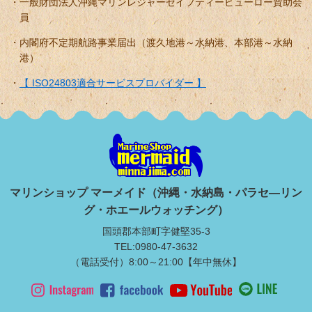
一般財団法人沖縄マリンレジャーセイフティービューロー賛助会
員
内閣府不定期航路事業届出（渡久地港～水納港、本部港～水納
港）
【 ISO24803適合サービスプロバイダー 】
マリンショップ マーメイド（沖縄・水納島・パラセ―リン
グ・ホエールウォッチング）
国頭郡本部町字健堅35-3
TEL:0980-47-3632
（電話受付）8:00～21:00【年中無休】