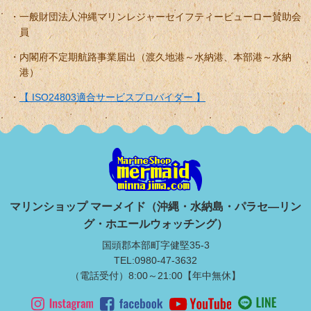
一般財団法人沖縄マリンレジャーセイフティービューロー賛助会
員
内閣府不定期航路事業届出（渡久地港～水納港、本部港～水納
港）
【 ISO24803適合サービスプロバイダー 】
マリンショップ マーメイド（沖縄・水納島・パラセ―リン
グ・ホエールウォッチング）
国頭郡本部町字健堅35-3
TEL:0980-47-3632
（電話受付）8:00～21:00【年中無休】