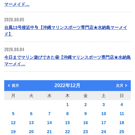
マーメイド…
2026.08.05
台風13号接近中🌀【沖縄マリンスポーツ専門店★水納島マーメイ
ド】
2026.08.04
今日までマリン遊びできた🤩【沖縄マリンスポーツ専門店★水納島
マーメイ…
2022年12月
前月
次月
月
火
水
木
金
土
日
1
2
3
4
5
6
7
8
9
10
11
12
13
14
15
16
17
18
19
20
21
22
23
24
25