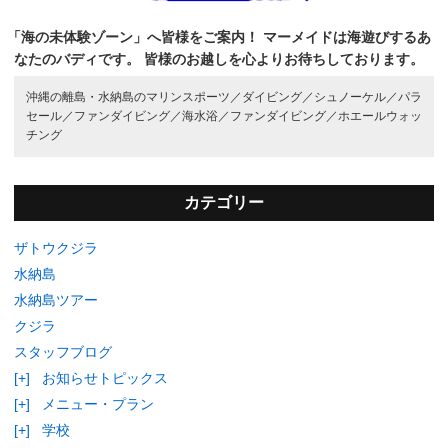
「海の未体験ゾーン」へ皆様をご案内！
マーメイドは海遊びするあ
なたのバディです。
皆様のお越しを心よりお待ちしております。
沖縄の離島・水納島のマリンスポーツ／
ダイビング／
シュノーケル／
パラ
セール／
ファンダイビング／
海水浴／
ファンダイビング／
ホエールウォッ
チング
カテゴリー
ザトウクジラ
水納島
水納島ツアー
クジラ
スタッフブログ
[+]
お知らせトピックス
[+]
メニュー・プラン
[+]
学校