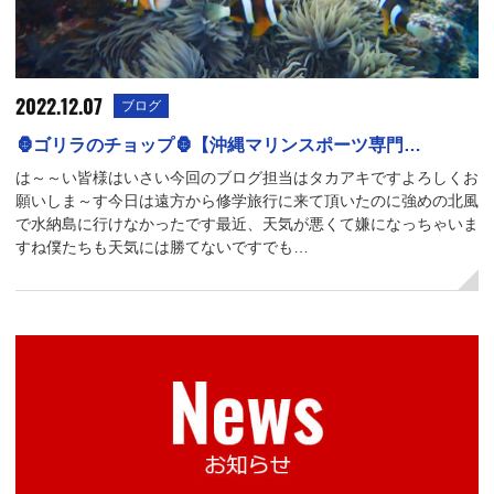
2022.12.07
ブログ
🦍ゴリラのチョップ🦍【沖縄マリンスポーツ専門…
は～～い皆様はいさい今回のブログ担当はタカアキですよろしくお
願いしま～す今日は遠方から修学旅行に来て頂いたのに強めの北風
で水納島に行けなかったです最近、天気が悪くて嫌になっちゃいま
すね僕たちも天気には勝てないですでも…