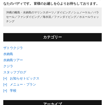
なたのバディです。
皆様のお越しを心よりお待ちしております。
沖縄の離島・水納島のマリンスポーツ／
ダイビング／
シュノーケル／
パラ
セール／
ファンダイビング／
海水浴／
ファンダイビング／
ホエールウォッ
チング
カテゴリー
ザトウクジラ
水納島
水納島ツアー
クジラ
スタッフブログ
[+]
お知らせトピックス
[+]
メニュー・プラン
[+]
学校
アーカイブ