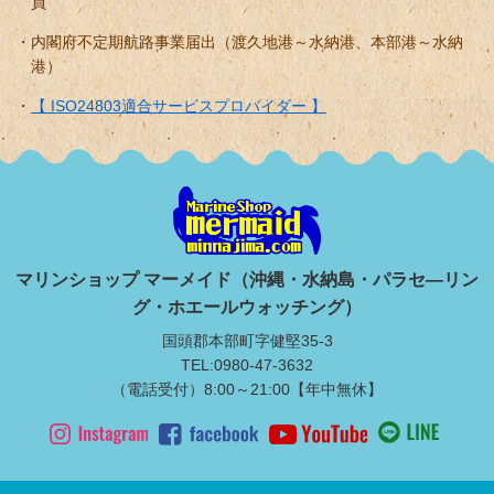
員
内閣府不定期航路事業届出（渡久地港～水納港、本部港～水納
港）
【 ISO24803適合サービスプロバイダー 】
マリンショップ マーメイド（沖縄・水納島・パラセ―リン
グ・ホエールウォッチング）
国頭郡本部町字健堅35-3
TEL:0980-47-3632
（電話受付）8:00～21:00【年中無休】