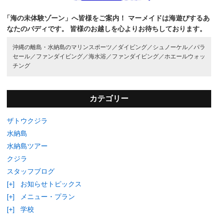
「海の未体験ゾーン」へ皆様をご案内！
マーメイドは海遊びするあ
なたのバディです。
皆様のお越しを心よりお待ちしております。
沖縄の離島・水納島のマリンスポーツ／
ダイビング／
シュノーケル／
パラ
セール／
ファンダイビング／
海水浴／
ファンダイビング／
ホエールウォッ
チング
カテゴリー
ザトウクジラ
水納島
水納島ツアー
クジラ
スタッフブログ
[+]
お知らせトピックス
[+]
メニュー・プラン
[+]
学校