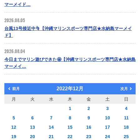
マーメイド…
2026.08.05
台風13号接近中🌀【沖縄マリンスポーツ専門店★水納島マーメイ
ド】
2026.08.04
今日までマリン遊びできた🤩【沖縄マリンスポーツ専門店★水納島
マーメイ…
2022年12月
前月
次月
月
火
水
木
金
土
日
1
2
3
4
5
6
7
8
9
10
11
12
13
14
15
16
17
18
19
20
21
22
23
24
25