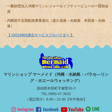
一般財団法人沖縄マリンレジャーセイフティービューロー賛助会
員
内閣府不定期航路事業届出（渡久地港～水納港、本部港～水納
港）
【 ISO24803適合サービスプロバイダー 】
マリンショップ マーメイド（沖縄・水納島・パラセ―リン
グ・ホエールウォッチング）
国頭郡本部町字健堅35-3
TEL:0980-47-3632
（電話受付）8:00～21:00【年中無休】