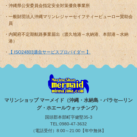
沖縄県公安委員会指定安全対策優良事業所
一般財団法人沖縄マリンレジャーセイフティービューロー賛助会
員
内閣府不定期航路事業届出（渡久地港～水納港、本部港～水納
港）
【 ISO24803適合サービスプロバイダー 】
マリンショップ マーメイド（沖縄・水納島・パラセ―リン
グ・ホエールウォッチング）
国頭郡本部町字健堅35-3
TEL:0980-47-3632
（電話受付）8:00～21:00【年中無休】