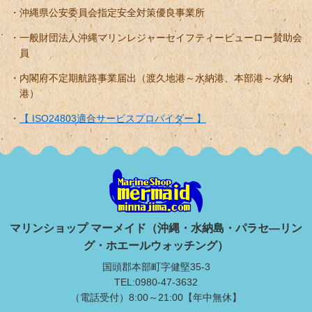
沖縄県公安委員会指定安全対策優良事業所
一般財団法人沖縄マリンレジャーセイフティービューロー賛助会
員
内閣府不定期航路事業届出（渡久地港～水納港、本部港～水納
港）
【 ISO24803適合サービスプロバイダー 】
マリンショップ マーメイド（沖縄・水納島・パラセ―リン
グ・ホエールウォッチング）
国頭郡本部町字健堅35-3
TEL:0980-47-3632
（電話受付）8:00～21:00【年中無休】