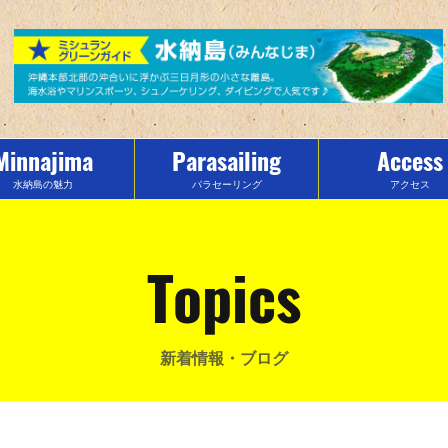
Minnajima
Parasailing
Access
水納島の魅力
パラセーリング
アクセス
Topics
新着情報・ブログ