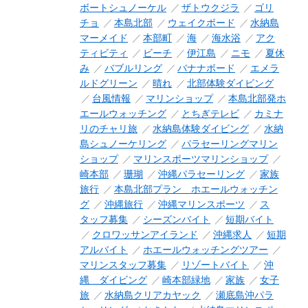
ボートシュノーケル
ザトウクジラ
ゴリ
チョ
本島北部
ウェイクボード
水納島
マーメイド
本部町
海
海水浴
アク
ティビティ
ビーチ
伊江島
ニモ
夏休
み
バブルリング
バナナボード
エメラ
ルドグリーン
晴れ
北部体験ダイビング
台風情報
マリンショップ
本島北部発ホ
エールウォッチング
とちぎテレビ
カミナ
リのチャリ旅
水納島体験ダイビング
水納
島シュノーケリング
パラセーリングマリン
ショップ
マリンスポーツマリンショップ
崎本部
珊瑚
沖縄パラセーリング
家族
旅行
本島北部プラン ホエールウォッチン
グ
沖縄旅行
沖縄マリンスポーツ
ス
タッフ募集
シーズンバイト
短期バイト
クロワッサンアイランド
沖縄求人
短期
アルバイト
ホエールウォッチングツアー
マリンスタッフ募集
リゾートバイト
沖
縄 ダイビング
崎本部緑地
家族
女子
旅
水納島クリアカヤック
瀬底島沖パラ