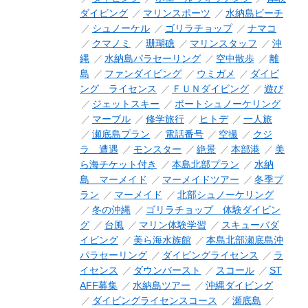
ダイビング
マリンスポーツ
水納島ビーチ
シュノーケル
ゴリラチョップ
ナマコ
クマノミ
珊瑚礁
マリンスタッフ
沖
縄
水納島パラセーリング
空中散歩
離
島
ファンダイビング
ウミガメ
ダイビ
ング ライセンス
ＦＵＮダイビング
遊び
ジェットスキー
ボートシュノーケリング
マーブル
修学旅行
ヒトデ
一人旅
瀬底島プラン
電話番号
空撮
クジ
ラ 遭遇
モンスター
絶景
本部港
美
ら海チケット付き
本島北部プラン
水納
島 マーメイド
マーメイドツアー
冬季プ
ラン
マーメイド
北部シュノーケリング
冬の沖縄
ゴリラチョップ 体験ダイビン
グ
台風
マリン体験学習
スキューバダ
イビング
美ら海水族館
本島北部瀬底島沖
パラセーリング
ダイビングライセンス
ラ
イセンス
ダウンバースト
スコール
ST
AFF募集
水納島ツアー
沖縄ダイビング
ダイビングライセンスコース
瀬底島