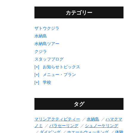
カテゴリー
ザトウクジラ
水納島
水納島ツアー
クジラ
スタッフブログ
[+]
お知らせトピックス
[+]
メニュー・プラン
[+]
学校
タグ
マリンアクティビティー
水納島
ハマクマ
ノミ
パラセーリング
シュノーケリング
ダイビング
ホエールウォッチング
体験