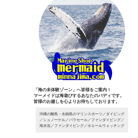
「海の未体験ゾーン」へ皆様をご案内！
マーメイドは海遊びするあなたのバディです。
皆様のお越しを心よりお待ちしております。
沖縄の離島・水納島のマリンスポーツ／
ダイビング
／
シュノーケル／
パラセール／
ファンダイビング／
海水浴／
ファンダイビング／
ホエールウォッチング