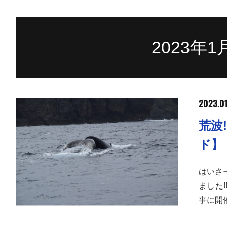
2023年
2023.01
荒波
ド】
はいさ
ました
事に開