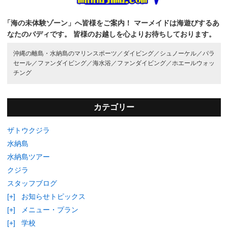
「海の未体験ゾーン」へ皆様をご案内！
マーメイドは海遊びするあ
なたのバディです。
皆様のお越しを心よりお待ちしております。
沖縄の離島・水納島のマリンスポーツ／
ダイビング／
シュノーケル／
パラ
セール／
ファンダイビング／
海水浴／
ファンダイビング／
ホエールウォッ
チング
カテゴリー
ザトウクジラ
水納島
水納島ツアー
クジラ
スタッフブログ
[+]
お知らせトピックス
[+]
メニュー・プラン
[+]
学校