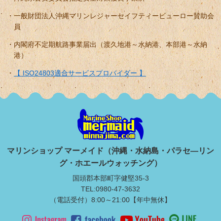
一般財団法人沖縄マリンレジャーセイフティービューロー賛助会
員
内閣府不定期航路事業届出（渡久地港～水納港、本部港～水納
港）
【 ISO24803適合サービスプロバイダー 】
マリンショップ マーメイド（沖縄・水納島・パラセ―リン
グ・ホエールウォッチング）
国頭郡本部町字健堅35-3
TEL:0980-47-3632
（電話受付）8:00～21:00【年中無休】