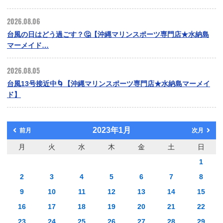
2026.08.06
台風の日はどう過ごす？🤔【沖縄マリンスポーツ専門店★水納島
マーメイド…
2026.08.05
台風13号接近中🌀【沖縄マリンスポーツ専門店★水納島マーメイ
ド】
2023年1月
前月
次月
月
火
水
木
金
土
日
1
2
3
4
5
6
7
8
9
10
11
12
13
14
15
16
17
18
19
20
21
22
23
24
25
26
27
28
29