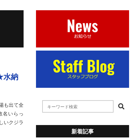
★水納
陽も出て全
数名いらっ
しいクジラ
新着記事