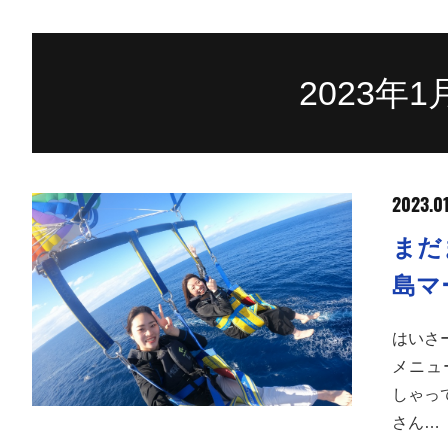
2023年
2023.0
まだ
島マ
はいさ
メニュ
しゃっ
さん…