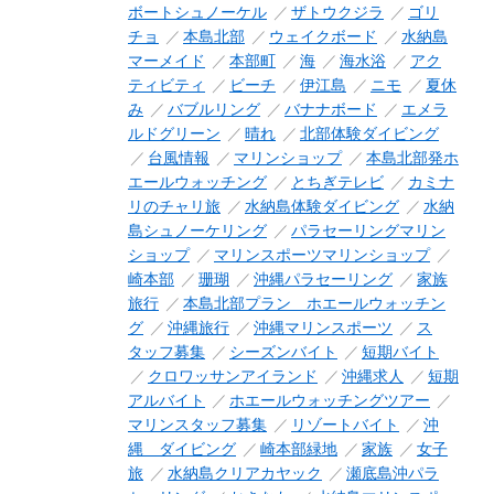
ボートシュノーケル
ザトウクジラ
ゴリ
チョ
本島北部
ウェイクボード
水納島
マーメイド
本部町
海
海水浴
アク
ティビティ
ビーチ
伊江島
ニモ
夏休
み
バブルリング
バナナボード
エメラ
ルドグリーン
晴れ
北部体験ダイビング
台風情報
マリンショップ
本島北部発ホ
エールウォッチング
とちぎテレビ
カミナ
リのチャリ旅
水納島体験ダイビング
水納
島シュノーケリング
パラセーリングマリン
ショップ
マリンスポーツマリンショップ
崎本部
珊瑚
沖縄パラセーリング
家族
旅行
本島北部プラン ホエールウォッチン
グ
沖縄旅行
沖縄マリンスポーツ
ス
タッフ募集
シーズンバイト
短期バイト
クロワッサンアイランド
沖縄求人
短期
アルバイト
ホエールウォッチングツアー
マリンスタッフ募集
リゾートバイト
沖
縄 ダイビング
崎本部緑地
家族
女子
旅
水納島クリアカヤック
瀬底島沖パラ