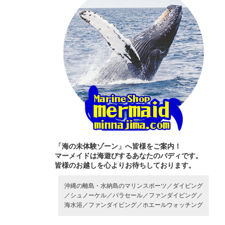
「海の未体験ゾーン」へ皆様をご案内！
マーメイドは海遊びするあなたのバディです。
皆様のお越しを心よりお待ちしております。
沖縄の離島・水納島のマリンスポーツ／
ダイビング
／
シュノーケル／
パラセール／
ファンダイビング／
海水浴／
ファンダイビング／
ホエールウォッチング