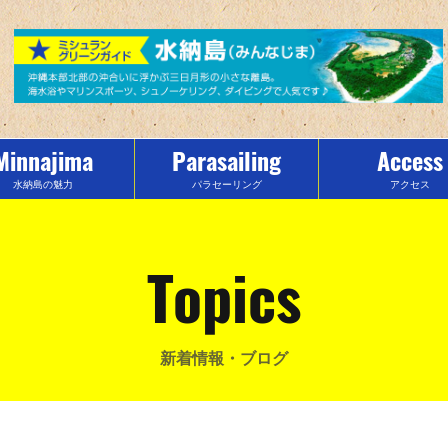
Minnajima
Parasailing
Access
水納島の魅力
パラセーリング
アクセス
Topics
新着情報・ブログ