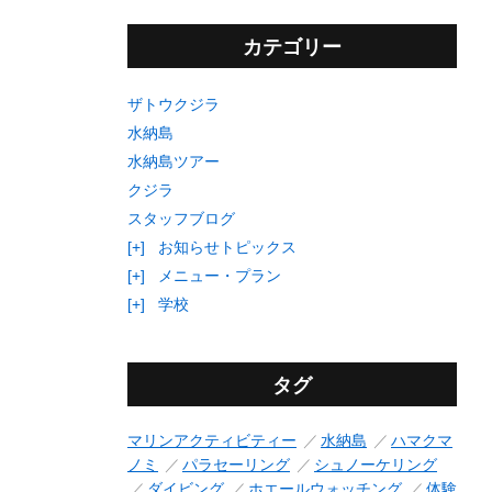
カテゴリー
ザトウクジラ
水納島
水納島ツアー
クジラ
スタッフブログ
[+]
お知らせトピックス
[+]
メニュー・プラン
[+]
学校
タグ
マリンアクティビティー
水納島
ハマクマ
ノミ
パラセーリング
シュノーケリング
ダイビング
ホエールウォッチング
体験