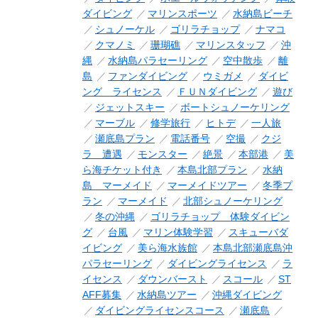
ダイビング
マリンスポーツ
水納島ビーチ
シュノーケル
ゴリラチョップ
ナマコ
クマノミ
珊瑚礁
マリンスタッフ
沖
縄
水納島パラセーリング
空中散歩
離
島
ファンダイビング
ウミガメ
ダイビ
ング ライセンス
ＦＵＮダイビング
遊び
ジェットスキー
ボートシュノーケリング
マーブル
修学旅行
ヒトデ
一人旅
瀬底島プラン
電話番号
空撮
クジ
ラ 遭遇
モンスター
絶景
本部港
美
ら海チケット付き
本島北部プラン
水納
島 マーメイド
マーメイドツアー
冬季プ
ラン
マーメイド
北部シュノーケリング
冬の沖縄
ゴリラチョップ 体験ダイビン
グ
台風
マリン体験学習
スキューバダ
イビング
美ら海水族館
本島北部瀬底島沖
パラセーリング
ダイビングライセンス
ラ
イセンス
ダウンバースト
スコール
ST
AFF募集
水納島ツアー
沖縄ダイビング
ダイビングライセンスコース
瀬底島