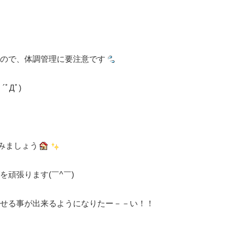

ので、体調管理に要注意です
ﾟДﾟ)ゞ
しみましょう
頑張ります(￣^￣)ゞ
ませる事が出来るようになりたー－－い！！