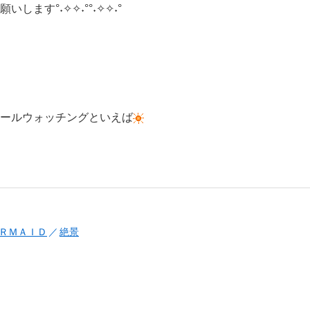
します°˖✧✧˖°°˖✧✧˖°
ールウォッチングといえば
ＲＭＡＩＤ
絶景