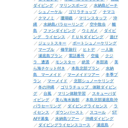
ダイビング
マリンスポーツ
水納島ビーチ
シュノーケル
ゴリラチョップ
ナマコ
クマノミ
珊瑚礁
マリンスタッフ
沖
縄
水納島パラセーリング
空中散歩
離
島
ファンダイビング
ウミガメ
ダイビ
ング ライセンス
ＦＵＮダイビング
遊び
ジェットスキー
ボートシュノーケリング
マーブル
修学旅行
ヒトデ
一人旅
瀬底島プラン
電話番号
空撮
クジ
ラ 遭遇
モンスター
絶景
本部港
美
ら海チケット付き
本島北部プラン
水納
島 マーメイド
マーメイドツアー
冬季プ
ラン
マーメイド
北部シュノーケリング
冬の沖縄
ゴリラチョップ 体験ダイビン
グ
台風
マリン体験学習
スキューバダ
イビング
美ら海水族館
本島北部瀬底島沖
パラセーリング
ダイビングライセンス
ラ
イセンス
ダウンバースト
スコール
ST
AFF募集
水納島ツアー
沖縄ダイビング
ダイビングライセンスコース
瀬底島