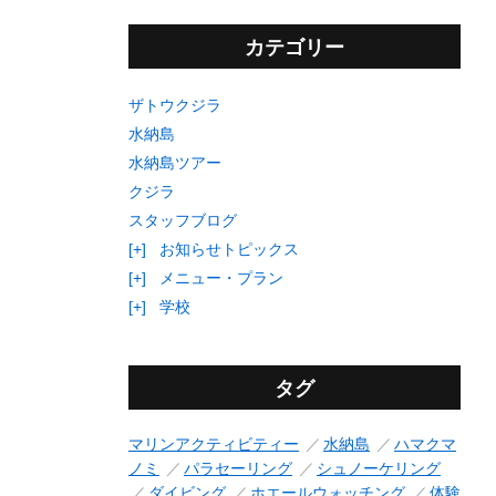
カテゴリー
ザトウクジラ
水納島
水納島ツアー
クジラ
スタッフブログ
[+]
お知らせトピックス
[+]
メニュー・プラン
[+]
学校
タグ
マリンアクティビティー
水納島
ハマクマ
ノミ
パラセーリング
シュノーケリング
ダイビング
ホエールウォッチング
体験