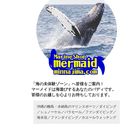
「海の未体験ゾーン」へ皆様をご案内！
マーメイドは海遊びするあなたのバディです。
皆様のお越しを心よりお待ちしております。
沖縄の離島・水納島のマリンスポーツ／
ダイビング
／
シュノーケル／
パラセール／
ファンダイビング／
海水浴／
ファンダイビング／
ホエールウォッチング