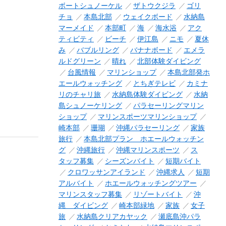
ボートシュノーケル
ザトウクジラ
ゴリ
チョ
本島北部
ウェイクボード
水納島
マーメイド
本部町
海
海水浴
アク
ティビティ
ビーチ
伊江島
ニモ
夏休
み
バブルリング
バナナボード
エメラ
ルドグリーン
晴れ
北部体験ダイビング
台風情報
マリンショップ
本島北部発ホ
エールウォッチング
とちぎテレビ
カミナ
リのチャリ旅
水納島体験ダイビング
水納
島シュノーケリング
パラセーリングマリン
ショップ
マリンスポーツマリンショップ
崎本部
珊瑚
沖縄パラセーリング
家族
旅行
本島北部プラン ホエールウォッチン
グ
沖縄旅行
沖縄マリンスポーツ
ス
タッフ募集
シーズンバイト
短期バイト
クロワッサンアイランド
沖縄求人
短期
アルバイト
ホエールウォッチングツアー
マリンスタッフ募集
リゾートバイト
沖
縄 ダイビング
崎本部緑地
家族
女子
旅
水納島クリアカヤック
瀬底島沖パラ