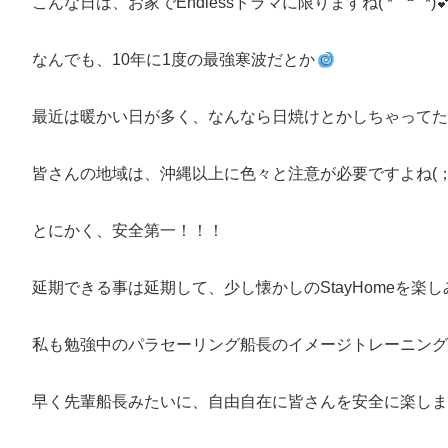
こんな日は、お家でEndlessドラマに限りますね( *¯ ꒳¯*)
なんでも、10年に1度の最強寒波だとか
最近は暖かい日が多く、なんなら日焼けとかしちゃってた
皆さんの地域は、沖縄以上に色々と注意が必要ですよね(；´
とにかく、安全第一！！！
延期できる事は延期して、少し懐かしのStayHomeを楽
私も勉強中のパラセーリング船長のイメージトレーニングを
早く先輩船長みたいに、自由自在に皆さんを安全に楽し