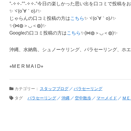
°˖✧✧˖°°˖✧✧˖°今日の楽しかった思い出を口コミで投稿をお願い
✨ヾ(o´∀｀o)ﾉ✨
じゃらんの口コミ投稿の方は
こちら
✨ヾ(o´∀｀o)ﾉ✨
✨(⋈◍＞◡＜◍)✨
Googleの口コミ投稿の方は
こちら
✨(⋈◍＞◡＜◍)✨
沖縄、水納島、シュノーケリング、パラセーリング、ホエ
⭐︎M E R M A I D⭐︎
カテゴリー：
スタッフブログ
パラセーリング
タグ
パラセーリング
沖縄
空中散歩
マーメイド
ＭＥ