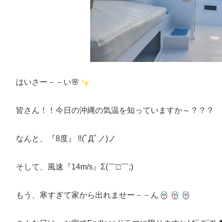
はいさー－－い🌸
皆さん！！今日の沖縄の気温を知っていますか～？？？
なんと、『8度』 ‼(ﾟДﾟノ)ノ
そして、風速『14m/s』Σ(￣□￣;)
もう、寒すぎて家から出れませー－－ん