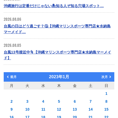
沖縄旅行は定番だけじゃない🏝️知る人ぞ知る穴場スポット…
2026.08.06
台風の日はどう過ごす？🤔【沖縄マリンスポーツ専門店★水納島
マーメイド…
2026.08.05
台風13号接近中🌀【沖縄マリンスポーツ専門店★水納島マーメイ
ド】
2023年1月
前月
次月
月
火
水
木
金
土
日
1
2
3
4
5
6
7
8
9
10
11
12
13
14
15
16
17
18
19
20
21
22