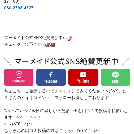
17：00)
080-2798-4327
.
マーメイド公式SNS絶賛更新中
チェックして下さいね
ちょこちょこ更新するのでチェックしてみてくださいヽ(^o^)丿
た
くさんのイイネコメント、フォローお待ちしております！
°˖✧✧˖°°˖✧✧˖°今日の楽しかった思い出を口コミで投稿をお願いし
ます°˖✧✧˖°°˖✧✧˖°
✨ヾ(o´∀｀o)ﾉ✨
じゃらんの口コミ投稿の方は
こちら
✨ヾ(o´∀｀o)ﾉ✨