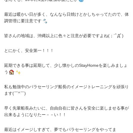
最近は暖かい日が多く、なんなら日焼けとかしちゃってたので、体
調管理に要注意です
皆さんの地域は、沖縄以上に色々と注意が必要ですよね(；´ﾟДﾟ)ゞ
とにかく、安全第一！！！
延期できる事は延期して、少し懐かしのStayHomeを楽しみましょ
う
私も勉強中のパラセーリング船長のイメージトレーニングを頑張り
ます(￣^￣)ゞ
早く先輩船長みたいに、自由自在に皆さんを安全に楽しませる事が
出来るようになりたー－－い！！
最近はイメージしすぎて、夢でもパラセーリングをやってま