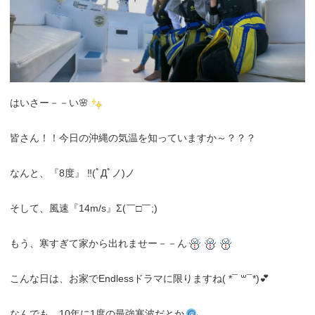
はいさー－－い🌸
皆さん！！今日の沖縄の気温を知っていますか～？？？
なんと、『8度』 ‼(ﾟДﾟノ)ノ
そして、風速『14m/s』Σ(￣□￣;)
もう、寒すぎて家から出れませー－－ん
こんな日は、お家でEndlessドラマに限りますね( *¯ ꒳¯*)💕
なんでも、10年に1度の最強寒波だとか