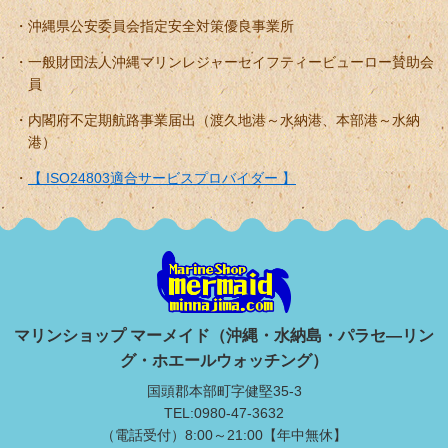
沖縄県公安委員会指定安全対策優良事業所
一般財団法人沖縄マリンレジャーセイフティービューロー賛助会
員
内閣府不定期航路事業届出（渡久地港～水納港、本部港～水納
港）
【 ISO24803適合サービスプロバイダー 】
マリンショップ マーメイド（沖縄・水納島・パラセ―リン
グ・ホエールウォッチング）
国頭郡本部町字健堅35-3
TEL:0980-47-3632
（電話受付）8:00～21:00【年中無休】