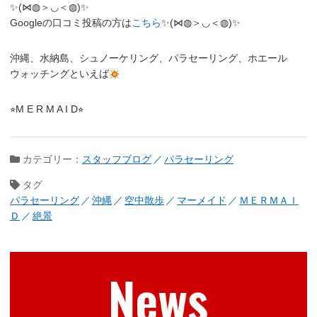
✨(⋈◍＞◡＜◍)✨
Googleの口コミ投稿の方は
こちら
✨(⋈◍＞◡＜◍)✨
沖縄、水納島、シュノーケリング、パラセーリング、ホエール
ウォッチングといえば
⭐︎M E R M A I D⭐︎
カテゴリー：
スタッフブログ
パラセーリング
タグ
パラセーリング
沖縄
空中散歩
マーメイド
ＭＥＲＭＡＩ
Ｄ
絶景