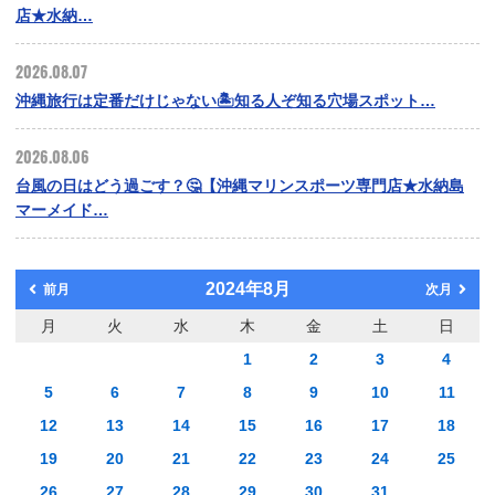
店★水納…
2026.08.07
沖縄旅行は定番だけじゃない🏝️知る人ぞ知る穴場スポット…
2026.08.06
台風の日はどう過ごす？🤔【沖縄マリンスポーツ専門店★水納島
マーメイド…
2024年8月
前月
次月
月
火
水
木
金
土
日
1
2
3
4
5
6
7
8
9
10
11
12
13
14
15
16
17
18
19
20
21
22
23
24
25
26
27
28
29
30
31