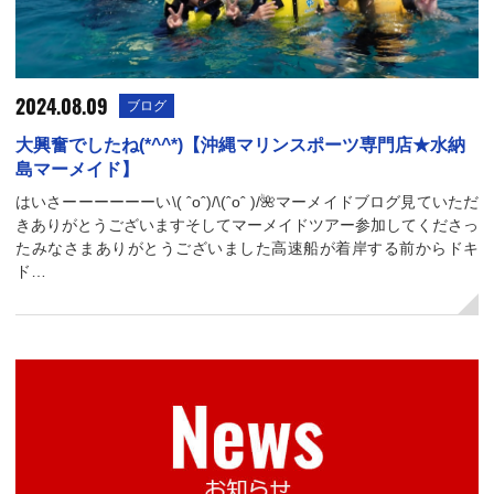
2024.08.09
ブログ
大興奮でしたね(*^^*)【沖縄マリンスポーツ専門店★水納
島マーメイド】
はいさーーーーーーい\( ˆoˆ)/\(ˆoˆ )/🌺マーメイドブログ見ていただ
きありがとうございますそしてマーメイドツアー参加してくださっ
たみなさまありがとうございました高速船が着岸する前からドキ
ド…