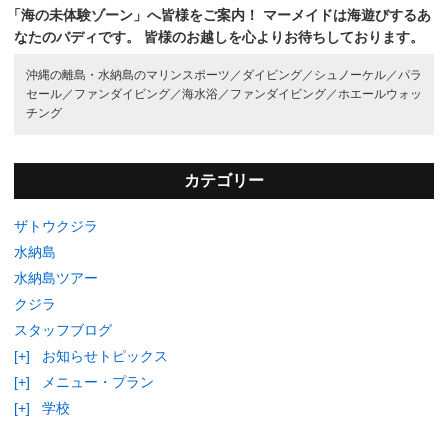
「海の未体験ゾーン」へ皆様をご案内！
マーメイドは海遊びするあ
なたのバディです。
皆様のお越しを心よりお待ちしております。
沖縄の離島・水納島のマリンスポーツ／
ダイビング／
シュノーケル／
パラ
セール／
ファンダイビング／
海水浴／
ファンダイビング／
ホエールウォッ
チング
カテゴリー
ザトウクジラ
水納島
水納島ツアー
クジラ
スタッフブログ
[+]
お知らせトピックス
[+]
メニュー・プラン
[+]
学校