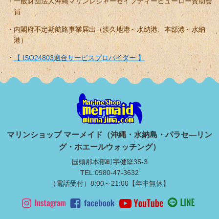
一般財団法人沖縄マリンレジャーセイフティービューロー賛助会
員
内閣府不定期航路事業届出（渡久地港～水納港、本部港～水納
港）
【 ISO24803適合サービスプロバイダー 】
マリンショップ マーメイド（沖縄・水納島・パラセ―リン
グ・ホエールウォッチング）
国頭郡本部町字健堅35-3
TEL:0980-47-3632
（電話受付）8:00～21:00【年中無休】