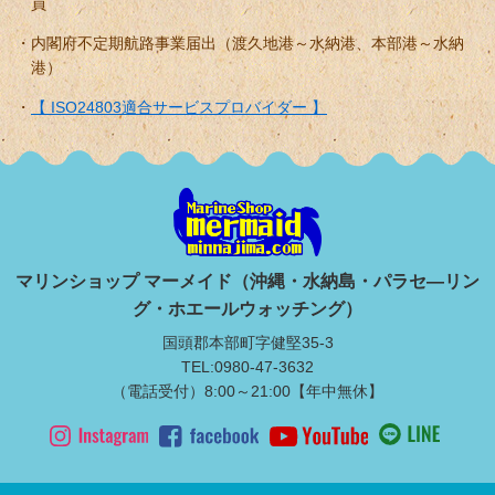
員
内閣府不定期航路事業届出（渡久地港～水納港、本部港～水納
港）
【 ISO24803適合サービスプロバイダー 】
マリンショップ マーメイド（沖縄・水納島・パラセ―リン
グ・ホエールウォッチング）
国頭郡本部町字健堅35-3
TEL:0980-47-3632
（電話受付）8:00～21:00【年中無休】