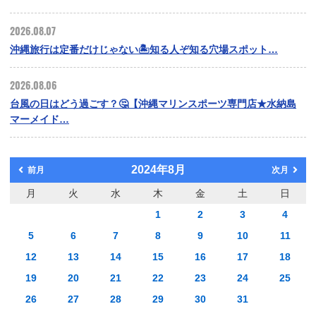
2026.08.07
沖縄旅行は定番だけじゃない🏝️知る人ぞ知る穴場スポット…
2026.08.06
台風の日はどう過ごす？🤔【沖縄マリンスポーツ専門店★水納島
マーメイド…
2024年8月
前月
次月
月
火
水
木
金
土
日
1
2
3
4
5
6
7
8
9
10
11
12
13
14
15
16
17
18
19
20
21
22
23
24
25
26
27
28
29
30
31