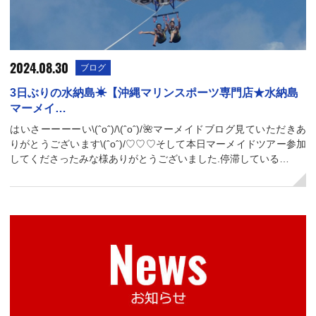
2024.08.30
ブログ
3日ぶりの水納島☀︎【沖縄マリンスポーツ専門店★水納島
マーメイ…
はいさーーーーい\(ˆoˆ)/\(ˆoˆ)/🌺マーメイドブログ見ていただきあ
りがとうございます\(ˆoˆ)/♡♡♡そして本日マーメイドツアー参加
してくださったみな様ありがとうございました.停滞している…