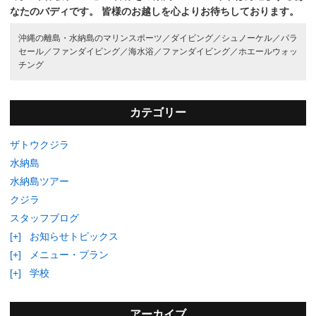
なたのバディです。
皆様のお越しを心よりお待ちしております。
沖縄の離島・水納島のマリンスポーツ／
ダイビング／
シュノーケル／
パラ
セール／
ファンダイビング／
海水浴／
ファンダイビング／
ホエールウォッ
チング
カテゴリー
ザトウクジラ
水納島
水納島ツアー
クジラ
スタッフブログ
[+]
お知らせトピックス
[+]
メニュー・プラン
[+]
学校
アーカイブ