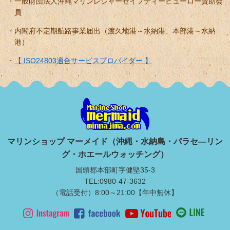
一般財団法人沖縄マリンレジャーセイフティービューロー賛助会
員
内閣府不定期航路事業届出（渡久地港～水納港、本部港～水納
港）
【 ISO24803適合サービスプロバイダー 】
マリンショップ マーメイド（沖縄・水納島・パラセ―リン
グ・ホエールウォッチング）
国頭郡本部町字健堅35-3
TEL:0980-47-3632
（電話受付）8:00～21:00【年中無休】