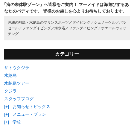
「海の未体験ゾーン」へ皆様をご案内！
マーメイドは海遊びするあ
なたのバディです。
皆様のお越しを心よりお待ちしております。
沖縄の離島・水納島のマリンスポーツ／
ダイビング／
シュノーケル／
パラ
セール／
ファンダイビング／
海水浴／
ファンダイビング／
ホエールウォッ
チング
カテゴリー
ザトウクジラ
水納島
水納島ツアー
クジラ
スタッフブログ
[+]
お知らせトピックス
[+]
メニュー・プラン
[+]
学校