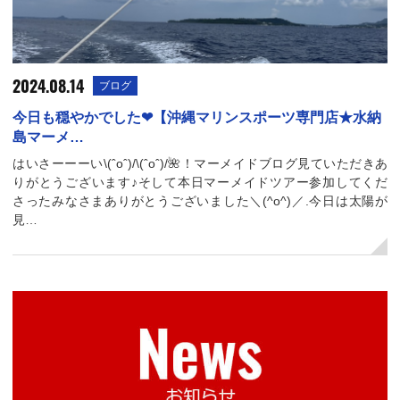
2024.08.14
ブログ
今日も穏やかでした❤︎【沖縄マリンスポーツ専門店★水納
島マーメ…
はいさーーーい\(ˆoˆ)/\(ˆoˆ)/🌺！マーメイドブログ見ていただきあ
りがとうございます♪そして本日マーメイドツアー参加してくだ
さったみなさまありがとうございました＼(^o^)／.今日は太陽が
見…