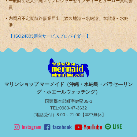
一般財団法人沖縄マリンレジャーセイフティービューロー賛助会
員
内閣府不定期航路事業届出（渡久地港～水納港、本部港～水納
港）
【 ISO24803適合サービスプロバイダー 】
マリンショップ マーメイド（沖縄・水納島・パラセ―リン
グ・ホエールウォッチング）
国頭郡本部町字健堅35-3
TEL:0980-47-3632
（電話受付）8:00～21:00【年中無休】