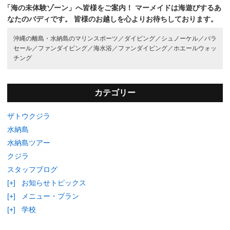
「海の未体験ゾーン」へ皆様をご案内！
マーメイドは海遊びするあ
なたのバディです。
皆様のお越しを心よりお待ちしております。
沖縄の離島・水納島のマリンスポーツ／
ダイビング／
シュノーケル／
パラ
セール／
ファンダイビング／
海水浴／
ファンダイビング／
ホエールウォッ
チング
カテゴリー
ザトウクジラ
水納島
水納島ツアー
クジラ
スタッフブログ
[+]
お知らせトピックス
[+]
メニュー・プラン
[+]
学校