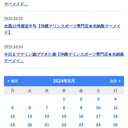
マーメイド…
2026.08.05
台風13号接近中🌀【沖縄マリンスポーツ専門店★水納島マーメイ
ド】
2026.08.04
今日までマリン遊びできた🤩【沖縄マリンスポーツ専門店★水納島
マーメイ…
2024年8月
前月
次月
月
火
水
木
金
土
日
1
2
3
4
5
6
7
8
9
10
11
12
13
14
15
16
17
18
19
20
21
22
23
24
25