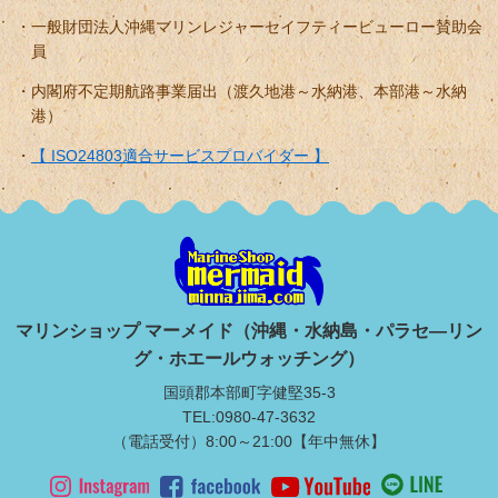
一般財団法人沖縄マリンレジャーセイフティービューロー賛助会
員
内閣府不定期航路事業届出（渡久地港～水納港、本部港～水納
港）
【 ISO24803適合サービスプロバイダー 】
マリンショップ マーメイド（沖縄・水納島・パラセ―リン
グ・ホエールウォッチング）
国頭郡本部町字健堅35-3
TEL:0980-47-3632
（電話受付）8:00～21:00【年中無休】