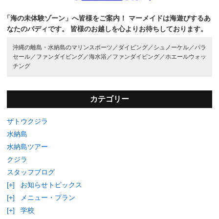
「海の未体験ゾーン」へ皆様をご案内！
マーメイドは海遊びするあ
なたのバディです。
皆様のお越しを心よりお待ちしております。
沖縄の離島・水納島のマリンスポーツ／
ダイビング／
シュノーケル／
パラ
セール／
ファンダイビング／
海水浴／
ファンダイビング／
ホエールウォッ
チング
カテゴリー
ザトウクジラ
水納島
水納島ツアー
クジラ
スタッフブログ
[+]
お知らせトピックス
[+]
メニュー・プラン
[+]
学校