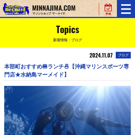
Topics
新着情報・ブログ
2024.11.07
ブログ
本部町おすすめ🍔ランチ🍜【沖縄マリンスポーツ専
門店★水納島マーメイド】