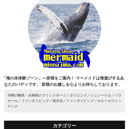
「海の未体験ゾーン」へ皆様をご案内！
マーメイドは海遊びするあ
なたのバディです。
皆様のお越しを心よりお待ちしております。
沖縄の離島・水納島のマリンスポーツ／
ダイビング／
シュノーケル／
パラ
セール／
ファンダイビング／
海水浴／
ファンダイビング／
ホエールウォッ
チング
カテゴリー