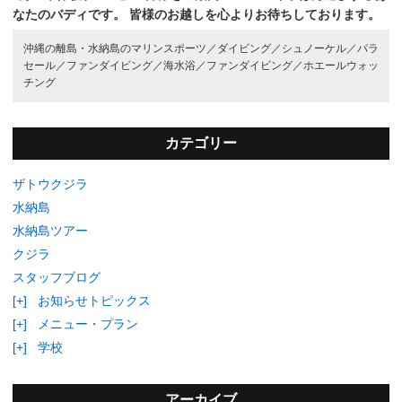
なたのバディです。
皆様のお越しを心よりお待ちしております。
沖縄の離島・水納島のマリンスポーツ／
ダイビング／
シュノーケル／
パラ
セール／
ファンダイビング／
海水浴／
ファンダイビング／
ホエールウォッ
チング
カテゴリー
ザトウクジラ
水納島
水納島ツアー
クジラ
スタッフブログ
[+]
お知らせトピックス
[+]
メニュー・プラン
[+]
学校
アーカイブ