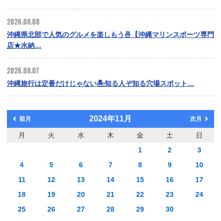
2026.08.08
沖縄県北部で人気のグルメを楽しもう🍜【沖縄マリンスポーツ専門
店★水納…
2026.08.07
沖縄旅行は定番だけじゃない🏝️知る人ぞ知る穴場スポット…
2024年11月
前月
次月
月
火
水
木
金
土
日
1
2
3
4
5
6
7
8
9
10
11
12
13
14
15
16
17
18
19
20
21
22
23
24
25
26
27
28
29
30