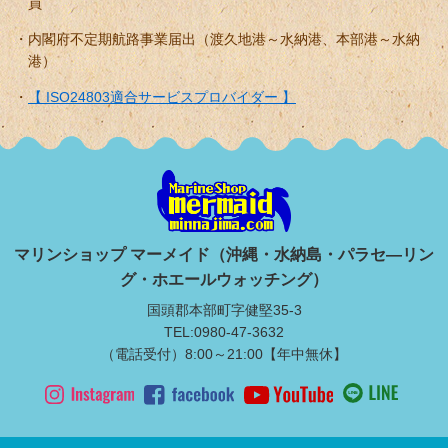
員
内閣府不定期航路事業届出（渡久地港～水納港、本部港～水納
港）
【 ISO24803適合サービスプロバイダー 】
マリンショップ マーメイド（沖縄・水納島・パラセ―リン
グ・ホエールウォッチング）
国頭郡本部町字健堅35-3
TEL:0980-47-3632
（電話受付）8:00～21:00【年中無休】