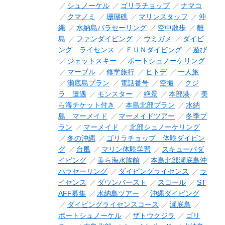
シュノーケル
ゴリラチョップ
ナマコ
クマノミ
珊瑚礁
マリンスタッフ
沖
縄
水納島パラセーリング
空中散歩
離
島
ファンダイビング
ウミガメ
ダイビ
ング ライセンス
ＦＵＮダイビング
遊び
ジェットスキー
ボートシュノーケリング
マーブル
修学旅行
ヒトデ
一人旅
瀬底島プラン
電話番号
空撮
クジ
ラ 遭遇
モンスター
絶景
本部港
美
ら海チケット付き
本島北部プラン
水納
島 マーメイド
マーメイドツアー
冬季プ
ラン
マーメイド
北部シュノーケリング
冬の沖縄
ゴリラチョップ 体験ダイビン
グ
台風
マリン体験学習
スキューバダ
イビング
美ら海水族館
本島北部瀬底島沖
パラセーリング
ダイビングライセンス
ラ
イセンス
ダウンバースト
スコール
ST
AFF募集
水納島ツアー
沖縄ダイビング
ダイビングライセンスコース
瀬底島
ボートシュノーケル
ザトウクジラ
ゴリ