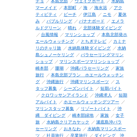
チョ
本島北部
ウェイクボード
水納島
マーメイド
本部町
海
海水浴
アク
ティビティ
ビーチ
伊江島
ニモ
夏休
み
バブルリング
バナナボード
エメラ
ルドグリーン
晴れ
北部体験ダイビング
台風情報
マリンショップ
本島北部発ホ
エールウォッチング
とちぎテレビ
カミナ
リのチャリ旅
水納島体験ダイビング
水納
島シュノーケリング
パラセーリングマリン
ショップ
マリンスポーツマリンショップ
崎本部
珊瑚
沖縄パラセーリング
家族
旅行
本島北部プラン ホエールウォッチン
グ
沖縄旅行
沖縄マリンスポーツ
ス
タッフ募集
シーズンバイト
短期バイト
クロワッサンアイランド
沖縄求人
短期
アルバイト
ホエールウォッチングツアー
マリンスタッフ募集
リゾートバイト
沖
縄 ダイビング
崎本部緑地
家族
女子
旅
水納島クリアカヤック
瀬底島沖パラ
セーリング
おきなわ
水納島マリンスポー
ツ
社員旅行
卒業旅行
ダイビング 沖