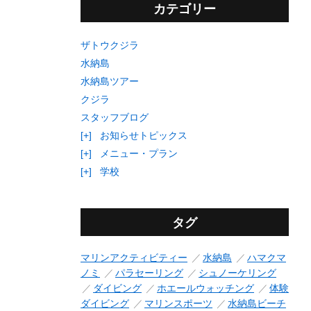
カテゴリー
ザトウクジラ
水納島
水納島ツアー
クジラ
スタッフブログ
[+]
お知らせトピックス
[+]
メニュー・プラン
[+]
学校
タグ
マリンアクティビティー
水納島
ハマクマ
ノミ
パラセーリング
シュノーケリング
ダイビング
ホエールウォッチング
体験
ダイビング
マリンスポーツ
水納島ビーチ