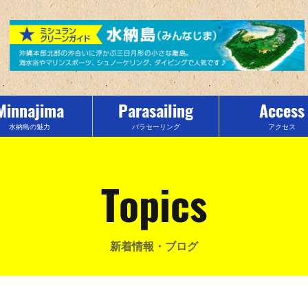
Minnajima
Parasailing
Access
水納島の魅力
パラセーリング
アクセス
Topics
新着情報・ブログ