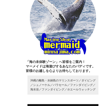
「海の未体験ゾーン」へ皆様をご案内！
マーメイドは海遊びするあなたのバディです。
皆様のお越しを心よりお待ちしております。
沖縄の離島・水納島のマリンスポーツ／
ダイビング
／
シュノーケル／
パラセール／
ファンダイビング／
海水浴／
ファンダイビング／
ホエールウォッチング