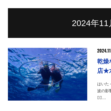
2024年
2024.11
乾燥
店★
はいた
波の影
😵‍💫…