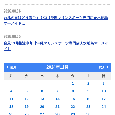
2026.08.06
台風の日はどう過ごす？🤔【沖縄マリンスポーツ専門店★水納島
マーメイド…
2026.08.05
台風13号接近中🌀【沖縄マリンスポーツ専門店★水納島マーメイ
ド】
2024年11月
前月
次月
月
火
水
木
金
土
日
1
2
3
4
5
6
7
8
9
10
11
12
13
14
15
16
17
18
19
20
21
22
23
24
25
26
27
28
29
30