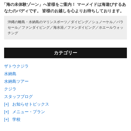
「海の未体験ゾーン」へ皆様をご案内！
マーメイドは海遊びするあ
なたのバディです。
皆様のお越しを心よりお待ちしております。
沖縄の離島・水納島のマリンスポーツ／
ダイビング／
シュノーケル／
パラ
セール／
ファンダイビング／
海水浴／
ファンダイビング／
ホエールウォッ
チング
カテゴリー
ザトウクジラ
水納島
水納島ツアー
クジラ
スタッフブログ
[+]
お知らせトピックス
[+]
メニュー・プラン
[+]
学校