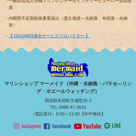
一般財団法人沖縄マリンレジャーセイフティービューロー賛助会
員
内閣府不定期航路事業届出（渡久地港～水納港、本部港～水納
港）
【 ISO24803適合サービスプロバイダー 】
マリンショップ マーメイド（沖縄・水納島・パラセ―リン
グ・ホエールウォッチング）
国頭郡本部町字健堅35-3
TEL:0980-47-3632
（電話受付）8:00～21:00【年中無休】