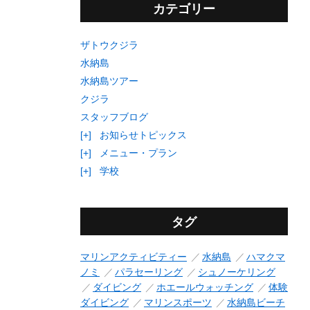
カテゴリー
ザトウクジラ
水納島
水納島ツアー
クジラ
スタッフブログ
[+]
お知らせトピックス
[+]
メニュー・プラン
[+]
学校
タグ
マリンアクティビティー
水納島
ハマクマ
ノミ
パラセーリング
シュノーケリング
ダイビング
ホエールウォッチング
体験
ダイビング
マリンスポーツ
水納島ビーチ