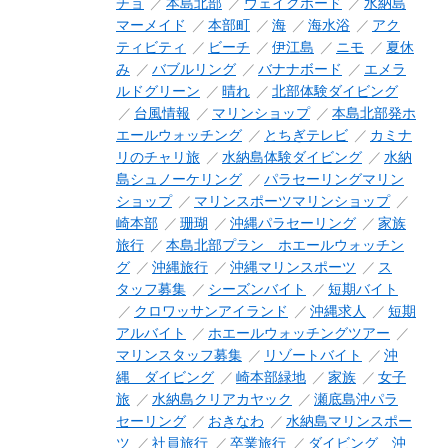
チョ
本島北部
ウェイクボード
水納島
マーメイド
本部町
海
海水浴
アク
ティビティ
ビーチ
伊江島
ニモ
夏休
み
バブルリング
バナナボード
エメラ
ルドグリーン
晴れ
北部体験ダイビング
台風情報
マリンショップ
本島北部発ホ
エールウォッチング
とちぎテレビ
カミナ
リのチャリ旅
水納島体験ダイビング
水納
島シュノーケリング
パラセーリングマリン
ショップ
マリンスポーツマリンショップ
崎本部
珊瑚
沖縄パラセーリング
家族
旅行
本島北部プラン ホエールウォッチン
グ
沖縄旅行
沖縄マリンスポーツ
ス
タッフ募集
シーズンバイト
短期バイト
クロワッサンアイランド
沖縄求人
短期
アルバイト
ホエールウォッチングツアー
マリンスタッフ募集
リゾートバイト
沖
縄 ダイビング
崎本部緑地
家族
女子
旅
水納島クリアカヤック
瀬底島沖パラ
セーリング
おきなわ
水納島マリンスポー
ツ
社員旅行
卒業旅行
ダイビング 沖