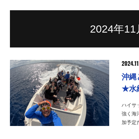
2024年
2024.11
沖縄
★水
ハイサ
強く海
加予定