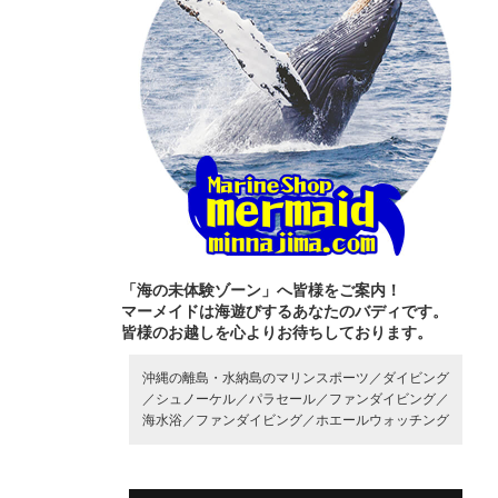
「海の未体験ゾーン」へ皆様をご案内！
マーメイドは海遊びするあなたのバディです。
皆様のお越しを心よりお待ちしております。
沖縄の離島・水納島のマリンスポーツ／
ダイビング
／
シュノーケル／
パラセール／
ファンダイビング／
海水浴／
ファンダイビング／
ホエールウォッチング