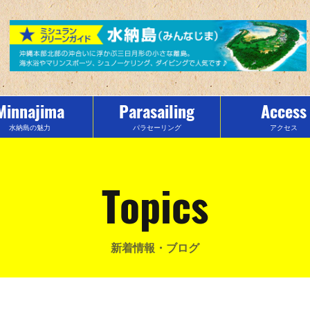
Minnajima
Parasailing
Access
水納島の魅力
パラセーリング
アクセス
Topics
新着情報・ブログ