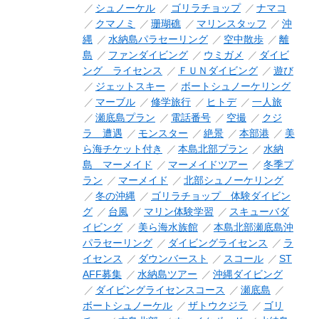
シュノーケル
ゴリラチョップ
ナマコ
クマノミ
珊瑚礁
マリンスタッフ
沖
縄
水納島パラセーリング
空中散歩
離
島
ファンダイビング
ウミガメ
ダイビ
ング ライセンス
ＦＵＮダイビング
遊び
ジェットスキー
ボートシュノーケリング
マーブル
修学旅行
ヒトデ
一人旅
瀬底島プラン
電話番号
空撮
クジ
ラ 遭遇
モンスター
絶景
本部港
美
ら海チケット付き
本島北部プラン
水納
島 マーメイド
マーメイドツアー
冬季プ
ラン
マーメイド
北部シュノーケリング
冬の沖縄
ゴリラチョップ 体験ダイビン
グ
台風
マリン体験学習
スキューバダ
イビング
美ら海水族館
本島北部瀬底島沖
パラセーリング
ダイビングライセンス
ラ
イセンス
ダウンバースト
スコール
ST
AFF募集
水納島ツアー
沖縄ダイビング
ダイビングライセンスコース
瀬底島
ボートシュノーケル
ザトウクジラ
ゴリ