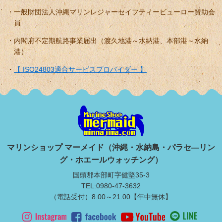
一般財団法人沖縄マリンレジャーセイフティービューロー賛助会
員
内閣府不定期航路事業届出（渡久地港～水納港、本部港～水納
港）
【 ISO24803適合サービスプロバイダー 】
マリンショップ マーメイド（沖縄・水納島・パラセ―リン
グ・ホエールウォッチング）
国頭郡本部町字健堅35-3
TEL:0980-47-3632
（電話受付）8:00～21:00【年中無休】