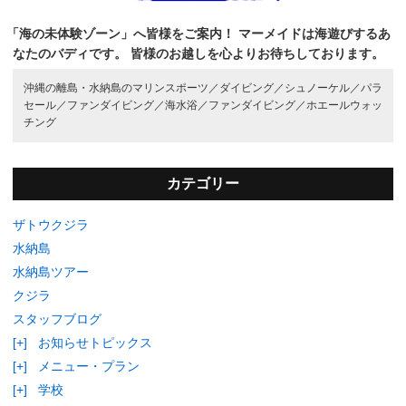
「海の未体験ゾーン」へ皆様をご案内！
マーメイドは海遊びするあ
なたのバディです。
皆様のお越しを心よりお待ちしております。
沖縄の離島・水納島のマリンスポーツ／
ダイビング／
シュノーケル／
パラ
セール／
ファンダイビング／
海水浴／
ファンダイビング／
ホエールウォッ
チング
カテゴリー
ザトウクジラ
水納島
水納島ツアー
クジラ
スタッフブログ
[+]
お知らせトピックス
[+]
メニュー・プラン
[+]
学校