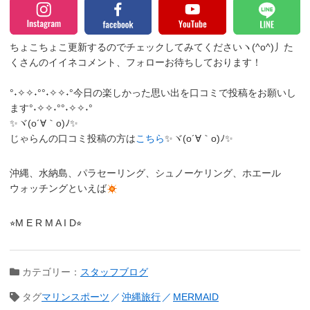
ちょこちょこ更新するのでチェックしてみてくださいヽ(^o^)丿
た
くさんのイイネコメント、フォローお待ちしております！
°˖✧✧˖°°˖✧✧˖°今日の楽しかった思い出を口コミで投稿をお願いし
ます°˖✧✧˖°°˖✧✧˖°
✨ヾ(o´∀｀o)ﾉ✨
じゃらんの口コミ投稿の方は
こちら
✨ヾ(o´∀｀o)ﾉ✨
沖縄、水納島、パラセーリング、シュノーケリング、ホエール
ウォッチングといえば
⭐︎M E R M A I D⭐︎
カテゴリー：
スタッフブログ
タグ
マリンスポーツ
沖縄旅行
MERMAID