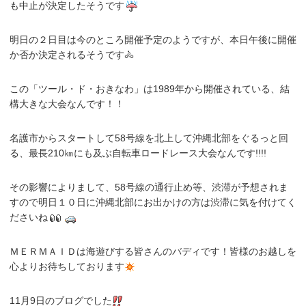
も中止が決定したそうです
明日の２日目は今のところ開催予定のようですが、本日午後に開催
か否か決定されるそうです🚴
この「ツール・ド・おきなわ」は1989年から開催されている、結
構大きな大会なんです！！
名護市からスタートして58号線を北上して沖縄北部をぐるっと回
る、最長210㎞にも及ぶ自転車ロードレース大会なんです!!!!
その影響によりまして、58号線の通行止め等、渋滞が予想されま
すので明日１０日に沖縄北部にお出かけの方は渋滞に気を付けてく
ださいね
ＭＥＲＭＡＩＤは海遊びする皆さんのバディです！皆様のお越しを
心よりお待ちしております
11月9日のブログでした