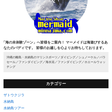
「海の未体験ゾーン」へ皆様をご案内！
マーメイドは海遊びするあ
なたのバディです。
皆様のお越しを心よりお待ちしております。
沖縄の離島・水納島のマリンスポーツ／
ダイビング／
シュノーケル／
パラ
セール／
ファンダイビング／
海水浴／
ファンダイビング／
ホエールウォッ
チング
カテゴリー
ザトウクジラ
水納島
水納島ツアー