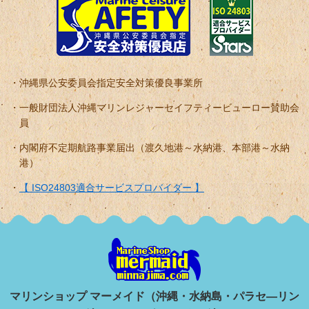
沖縄県公安委員会指定安全対策優良事業所
一般財団法人沖縄マリンレジャーセイフティービューロー賛助会
員
内閣府不定期航路事業届出（渡久地港～水納港、本部港～水納
港）
【 ISO24803適合サービスプロバイダー 】
マリンショップ マーメイド（沖縄・水納島・パラセ―リン