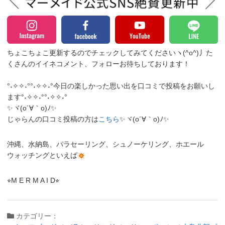
ちょこちょこ更新するのでチェックしてみてくださいヽ(^o^)丿
た
くさんのイイネコメント、フォローお待ちしております！
°˖✧✧˖°°˖✧✧˖°今日の楽しかった思い出を口コミで投稿をお願いし
ます°˖✧✧˖°°˖✧✧˖°
✨ヾ(o´∀｀o)ﾉ✨
じゃらんの口コミ投稿の方は
こちら
✨ヾ(o´∀｀o)ﾉ✨
沖縄、水納島、パラセーリング、シュノーケリング、ホエール
ウォッチングといえば
⭐︎M E R M A I D⭐︎
カテゴリー：