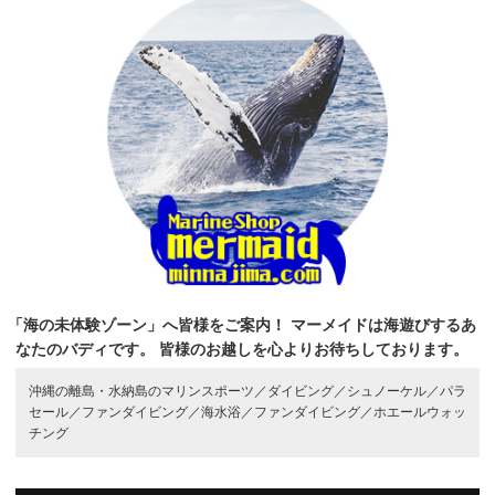
「海の未体験ゾーン」へ皆様をご案内！
マーメイドは海遊びするあ
なたのバディです。
皆様のお越しを心よりお待ちしております。
沖縄の離島・水納島のマリンスポーツ／
ダイビング／
シュノーケル／
パラ
セール／
ファンダイビング／
海水浴／
ファンダイビング／
ホエールウォッ
チング