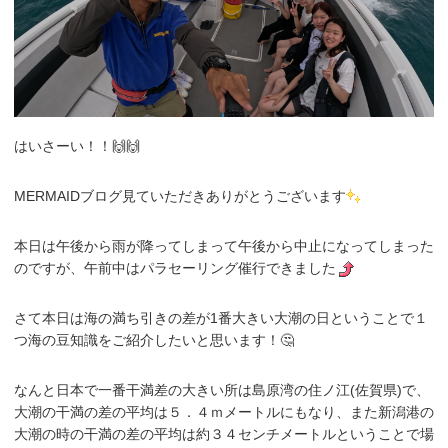
はいさーい！！🙌🙌
MERMAIDブログ見ていただきありがとうございます
本日は午後から雨が降ってしまって午後から中止になってしまった
のですが、午前中はパラセーリング催行できました
さて本日は海の満ち引きの差が1番大きい大潮の日ということで１
つ海の豆知識をご紹介したいと思います！🤔
なんと日本で一番干満差の大きい所は島原湾の住ノ江(佐賀県)で、
大潮の干満の差の平均は５．４ｍメートルにもなり、また新潟港の
大潮の時の干満の差の平均は約３４センチメートルということで場