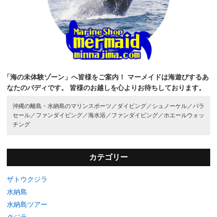
「海の未体験ゾーン」へ皆様をご案内！
マーメイドは海遊びするあ
なたのバディです。
皆様のお越しを心よりお待ちしております。
沖縄の離島・水納島のマリンスポーツ／
ダイビング／
シュノーケル／
パラ
セール／
ファンダイビング／
海水浴／
ファンダイビング／
ホエールウォッ
チング
カテゴリー
ザトウクジラ
水納島
水納島ツアー
クジラ