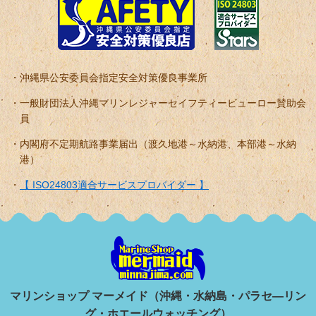
沖縄県公安委員会指定安全対策優良事業所
一般財団法人沖縄マリンレジャーセイフティービューロー賛助会
員
内閣府不定期航路事業届出（渡久地港～水納港、本部港～水納
港）
【 ISO24803適合サービスプロバイダー 】
マリンショップ マーメイド（沖縄・水納島・パラセ―リン
グ・ホエールウォッチング）