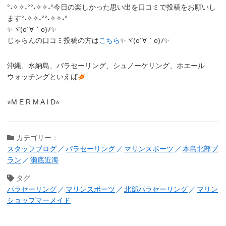
°˖✧✧˖°°˖✧✧˖°今日の楽しかった思い出を口コミで投稿をお願いし
ます°˖✧✧˖°°˖✧✧˖°
✨ヾ(o´∀｀o)ﾉ✨
じゃらんの口コミ投稿の方は
こちら
✨ヾ(o´∀｀o)ﾉ✨
沖縄、水納島、パラセーリング、シュノーケリング、ホエール
ウォッチングといえば
⭐︎M E R M A I D⭐︎
カテゴリー：
スタッフブログ
パラセーリング
マリンスポーツ
本島北部プ
ラン
瀬底近海
タグ
パラセーリング
マリンスポーツ
北部パラセーリング
マリン
ショップマーメイド