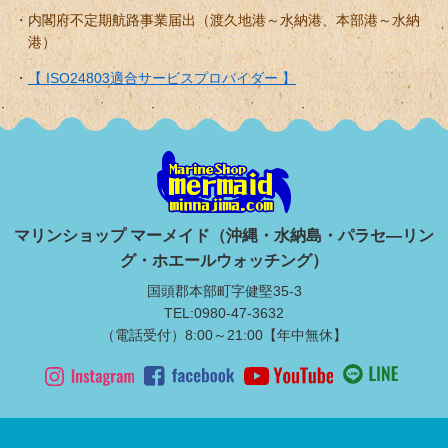
内閣府不定期航路事業届出（渡久地港～水納港、本部港～水納
港）
【 ISO24803適合サービスプロバイダー 】
マリンショップ マーメイド（沖縄・水納島・パラセ―リン
グ・ホエールウォッチング）
国頭郡本部町字健堅35-3
TEL:0980-47-3632
（電話受付）8:00～21:00【年中無休】