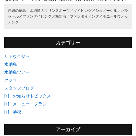
沖縄の離島・水納島のマリンスポーツ／
ダイビング／
シュノーケル／
パラ
セール／
ファンダイビング／
海水浴／
ファンダイビング／
ホエールウォッ
チング
カテゴリー
ザトウクジラ
水納島
水納島ツアー
クジラ
スタッフブログ
[+]
お知らせトピックス
[+]
メニュー・プラン
[+]
学校
アーカイブ