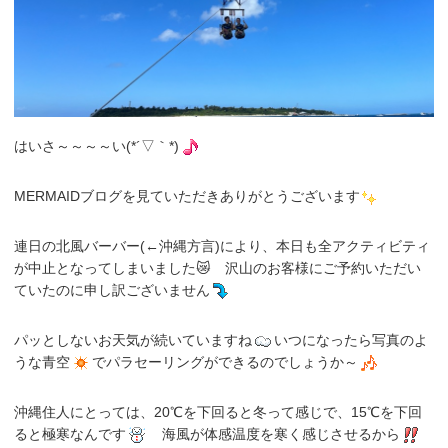
はいさ～～～～い(*´▽｀*)
MERMAIDブログを見ていただきありがとうございます
連日の北風バーバー(←沖縄方言)により、本日も全アクティビティ
が中止となってしまいました😿 沢山のお客様にご予約いただい
ていたのに申し訳ございません
パッとしないお天気が続いていますね
いつになったら写真のよ
うな青空
でパラセーリングができるのでしょうか～
沖縄住人にとっては、20℃を下回ると冬って感じで、15℃を下回
ると極寒なんです
海風が体感温度を寒く感じさせるから