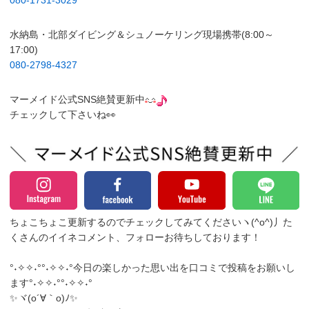
080-1731-3029
水納島・北部ダイビング＆シュノーケリング現場携帯(8:00～
17:00)
080-2798-4327
マーメイド公式SNS絶賛更新中
チェックして下さいね👀
ちょこちょこ更新するのでチェックしてみてくださいヽ(^o^)丿
た
くさんのイイネコメント、フォローお待ちしております！
°˖✧✧˖°°˖✧✧˖°今日の楽しかった思い出を口コミで投稿をお願いし
ます°˖✧✧˖°°˖✧✧˖°
✨ヾ(o´∀｀o)ﾉ✨