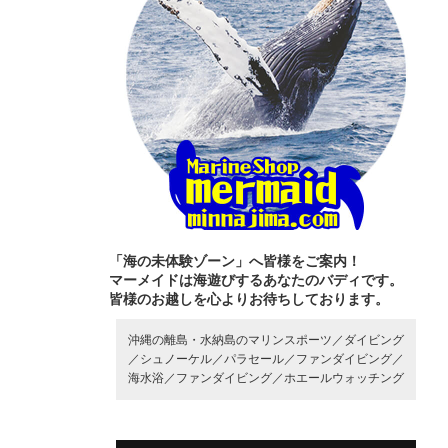
「海の未体験ゾーン」へ皆様をご案内！
マーメイドは海遊びするあなたのバディです。
皆様のお越しを心よりお待ちしております。
沖縄の離島・水納島のマリンスポーツ／
ダイビング
／
シュノーケル／
パラセール／
ファンダイビング／
海水浴／
ファンダイビング／
ホエールウォッチング