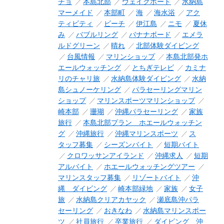
チョ
本島北部
ウェイクボード
水納島
マーメイド
本部町
海
海水浴
アク
ティビティ
ビーチ
伊江島
ニモ
夏休
み
バブルリング
バナナボード
エメラ
ルドグリーン
晴れ
北部体験ダイビング
台風情報
マリンショップ
本島北部発ホ
エールウォッチング
とちぎテレビ
カミナ
リのチャリ旅
水納島体験ダイビング
水納
島シュノーケリング
パラセーリングマリン
ショップ
マリンスポーツマリンショップ
崎本部
珊瑚
沖縄パラセーリング
家族
旅行
本島北部プラン ホエールウォッチン
グ
沖縄旅行
沖縄マリンスポーツ
ス
タッフ募集
シーズンバイト
短期バイト
クロワッサンアイランド
沖縄求人
短期
アルバイト
ホエールウォッチングツアー
マリンスタッフ募集
リゾートバイト
沖
縄 ダイビング
崎本部緑地
家族
女子
旅
水納島クリアカヤック
瀬底島沖パラ
セーリング
おきなわ
水納島マリンスポー
ツ
社員旅行
卒業旅行
ダイビング 沖