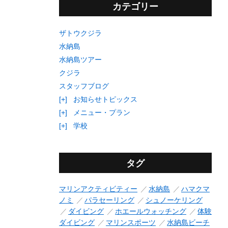
カテゴリー
ザトウクジラ
水納島
水納島ツアー
クジラ
スタッフブログ
[+]
お知らせトピックス
[+]
メニュー・プラン
[+]
学校
タグ
マリンアクティビティー
水納島
ハマクマ
ノミ
パラセーリング
シュノーケリング
ダイビング
ホエールウォッチング
体験
ダイビング
マリンスポーツ
水納島ビーチ