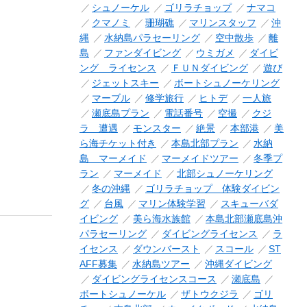
シュノーケル
ゴリラチョップ
ナマコ
クマノミ
珊瑚礁
マリンスタッフ
沖
縄
水納島パラセーリング
空中散歩
離
島
ファンダイビング
ウミガメ
ダイビ
ング ライセンス
ＦＵＮダイビング
遊び
ジェットスキー
ボートシュノーケリング
マーブル
修学旅行
ヒトデ
一人旅
瀬底島プラン
電話番号
空撮
クジ
ラ 遭遇
モンスター
絶景
本部港
美
ら海チケット付き
本島北部プラン
水納
島 マーメイド
マーメイドツアー
冬季プ
ラン
マーメイド
北部シュノーケリング
冬の沖縄
ゴリラチョップ 体験ダイビン
グ
台風
マリン体験学習
スキューバダ
イビング
美ら海水族館
本島北部瀬底島沖
パラセーリング
ダイビングライセンス
ラ
イセンス
ダウンバースト
スコール
ST
AFF募集
水納島ツアー
沖縄ダイビング
ダイビングライセンスコース
瀬底島
ボートシュノーケル
ザトウクジラ
ゴリ