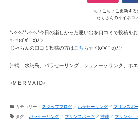
ちょこちょこ更新するの
たくさんのイイネコ
°˖✧✧˖°°˖✧✧˖°今日の楽しかった思い出を口コミで投稿をお願い
✨ヾ(o´∀｀o)ﾉ✨
じゃらんの口コミ投稿の方は
こちら
✨ヾ(o´∀｀o)ﾉ✨
沖縄、水納島、パラセーリング、シュノーケリング、ホエ
⭐︎M E R M A I D⭐︎
カテゴリー：
スタッフブログ
パラセーリング
マリンスポ
タグ
パラセーリング
マリンスポーツ
沖縄
マリンショ