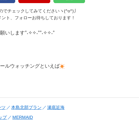
でチェックしてみてくださいヽ(^o^)丿
メント、フォローお待ちしております！
します°˖✧✧˖°°˖✧✧˖°
ールウォッチングといえば
ーツ
本島北部プラン
瀬底近海
ップ
MERMAID