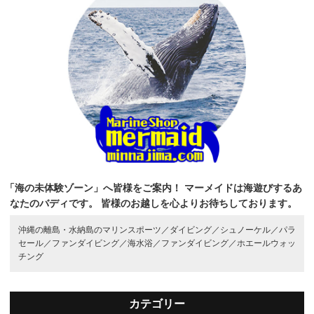
「海の未体験ゾーン」へ皆様をご案内！
マーメイドは海遊びするあ
なたのバディです。
皆様のお越しを心よりお待ちしております。
沖縄の離島・水納島のマリンスポーツ／
ダイビング／
シュノーケル／
パラ
セール／
ファンダイビング／
海水浴／
ファンダイビング／
ホエールウォッ
チング
カテゴリー