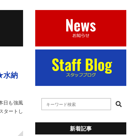
★水納
す本日も強風
スタートし
新着記事