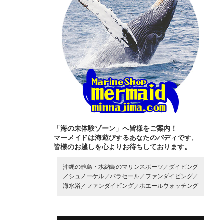
「海の未体験ゾーン」へ皆様をご案内！
マーメイドは海遊びするあなたのバディです。
皆様のお越しを心よりお待ちしております。
沖縄の離島・水納島のマリンスポーツ／
ダイビング
／
シュノーケル／
パラセール／
ファンダイビング／
海水浴／
ファンダイビング／
ホエールウォッチング