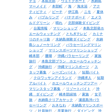
チョ
本島北部
ウェイクボード
水納島
マーメイド
本部町
海
海水浴
アク
ティビティ
ビーチ
伊江島
ニモ
夏休
み
バブルリング
バナナボード
エメラ
ルドグリーン
晴れ
北部体験ダイビング
台風情報
マリンショップ
本島北部発ホ
エールウォッチング
とちぎテレビ
カミナ
リのチャリ旅
水納島体験ダイビング
水納
島シュノーケリング
パラセーリングマリン
ショップ
マリンスポーツマリンショップ
崎本部
珊瑚
沖縄パラセーリング
家族
旅行
本島北部プラン ホエールウォッチン
グ
沖縄旅行
沖縄マリンスポーツ
ス
タッフ募集
シーズンバイト
短期バイト
クロワッサンアイランド
沖縄求人
短期
アルバイト
ホエールウォッチングツアー
マリンスタッフ募集
リゾートバイト
沖
縄 ダイビング
崎本部緑地
家族
女子
旅
水納島クリアカヤック
瀬底島沖パラ
セーリング
おきなわ
水納島マリンスポー
ツ
社員旅行
卒業旅行
ダイビング 沖