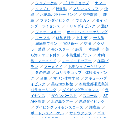
シュノーケル
ゴリラチョップ
ナマコ
クマノミ
珊瑚礁
マリンスタッフ
沖
縄
水納島パラセーリング
空中散歩
離
島
ファンダイビング
ウミガメ
ダイビ
ング ライセンス
ＦＵＮダイビング
遊び
ジェットスキー
ボートシュノーケリング
マーブル
修学旅行
ヒトデ
一人旅
瀬底島プラン
電話番号
空撮
クジ
ラ 遭遇
モンスター
絶景
本部港
美
ら海チケット付き
本島北部プラン
水納
島 マーメイド
マーメイドツアー
冬季プ
ラン
マーメイド
北部シュノーケリング
冬の沖縄
ゴリラチョップ 体験ダイビン
グ
台風
マリン体験学習
スキューバダ
イビング
美ら海水族館
本島北部瀬底島沖
パラセーリング
ダイビングライセンス
ラ
イセンス
ダウンバースト
スコール
ST
AFF募集
水納島ツアー
沖縄ダイビング
ダイビングライセンスコース
瀬底島
ボートシュノーケル
ザトウクジラ
ゴリ