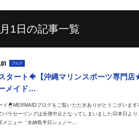
11月1日の記事一覧
.01
ブログ
月スタート🐠【沖縄マリンスポーツ専門店
ーメイド…
ーイ🐣MERMAIDブログをご覧いただきありがとうございま
でパラセーリングは全便中止となってしまいました😖本日より
新メニュー「水納島半日シュノー…