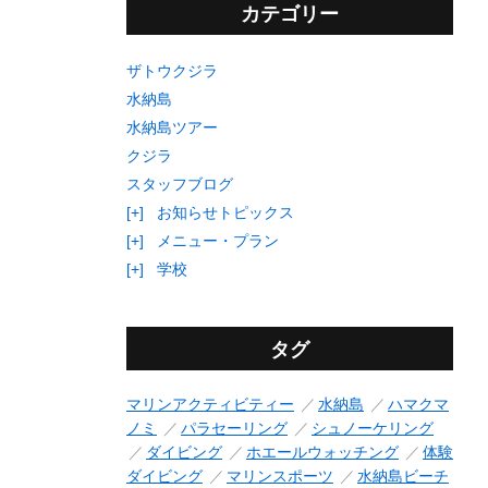
カテゴリー
ザトウクジラ
水納島
水納島ツアー
クジラ
スタッフブログ
[+]
お知らせトピックス
[+]
メニュー・プラン
[+]
学校
タグ
マリンアクティビティー
水納島
ハマクマ
ノミ
パラセーリング
シュノーケリング
ダイビング
ホエールウォッチング
体験
ダイビング
マリンスポーツ
水納島ビーチ