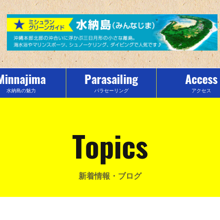
Minnajima
Parasailing
Access
水納島の魅力
パラセーリング
アクセス
Topics
新着情報・ブログ