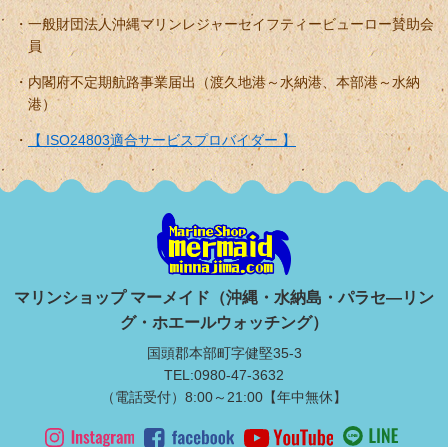
一般財団法人沖縄マリンレジャーセイフティービューロー賛助会
員
内閣府不定期航路事業届出（渡久地港～水納港、本部港～水納
港）
【 ISO24803適合サービスプロバイダー 】
マリンショップ マーメイド（沖縄・水納島・パラセ―リン
グ・ホエールウォッチング）
国頭郡本部町字健堅35-3
TEL:0980-47-3632
（電話受付）8:00～21:00【年中無休】