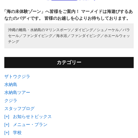
「海の未体験ゾーン」へ皆様をご案内！
マーメイドは海遊びするあ
なたのバディです。
皆様のお越しを心よりお待ちしております。
沖縄の離島・水納島のマリンスポーツ／
ダイビング／
シュノーケル／
パラ
セール／
ファンダイビング／
海水浴／
ファンダイビング／
ホエールウォッ
チング
カテゴリー
ザトウクジラ
水納島
水納島ツアー
クジラ
スタッフブログ
[+]
お知らせトピックス
[+]
メニュー・プラン
[+]
学校