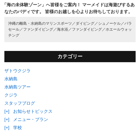
「海の未体験ゾーン」へ皆様をご案内！
マーメイドは海遊びするあ
なたのバディです。
皆様のお越しを心よりお待ちしております。
沖縄の離島・水納島のマリンスポーツ／
ダイビング／
シュノーケル／
パラ
セール／
ファンダイビング／
海水浴／
ファンダイビング／
ホエールウォッ
チング
カテゴリー
ザトウクジラ
水納島
水納島ツアー
クジラ
スタッフブログ
[+]
お知らせトピックス
[+]
メニュー・プラン
[+]
学校