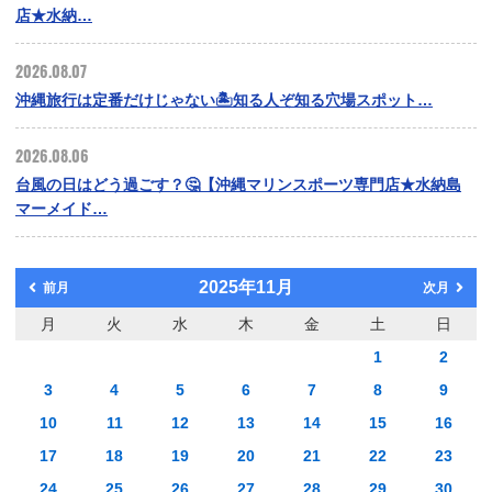
店★水納…
2026.08.07
沖縄旅行は定番だけじゃない🏝️知る人ぞ知る穴場スポット…
2026.08.06
台風の日はどう過ごす？🤔【沖縄マリンスポーツ専門店★水納島
マーメイド…
2025年11月
前月
次月
月
火
水
木
金
土
日
1
2
3
4
5
6
7
8
9
10
11
12
13
14
15
16
17
18
19
20
21
22
23
24
25
26
27
28
29
30