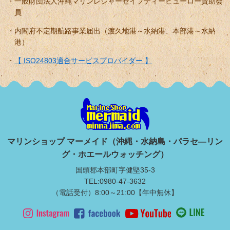
一般財団法人沖縄マリンレジャーセイフティービューロー賛助会
員
内閣府不定期航路事業届出（渡久地港～水納港、本部港～水納
港）
【 ISO24803適合サービスプロバイダー 】
マリンショップ マーメイド（沖縄・水納島・パラセ―リン
グ・ホエールウォッチング）
国頭郡本部町字健堅35-3
TEL:0980-47-3632
（電話受付）8:00～21:00【年中無休】