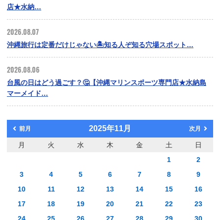
店★水納…
2026.08.07
沖縄旅行は定番だけじゃない🏝️知る人ぞ知る穴場スポット…
2026.08.06
台風の日はどう過ごす？🤔【沖縄マリンスポーツ専門店★水納島
マーメイド…
2025年11月
前月
次月
月
火
水
木
金
土
日
1
2
3
4
5
6
7
8
9
10
11
12
13
14
15
16
17
18
19
20
21
22
23
24
25
26
27
28
29
30