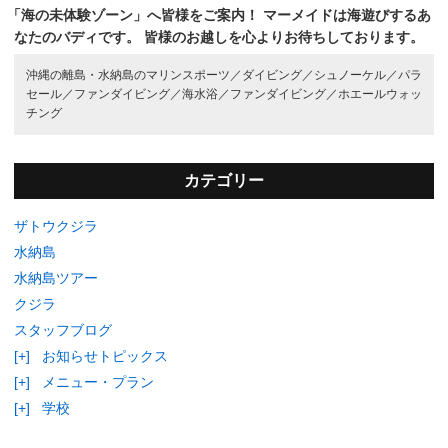
「海の未体験ゾーン」へ皆様をご案内！
マーメイドは海遊びするあ
なたのバディです。
皆様のお越しを心よりお待ちしております。
沖縄の離島・水納島のマリンスポーツ／
ダイビング／
シュノーケル／
パラ
セール／
ファンダイビング／
海水浴／
ファンダイビング／
ホエールウォッ
チング
カテゴリー
ザトウクジラ
水納島
水納島ツアー
クジラ
スタッフブログ
[+]
お知らせトピックス
[+]
メニュー・プラン
[+]
学校