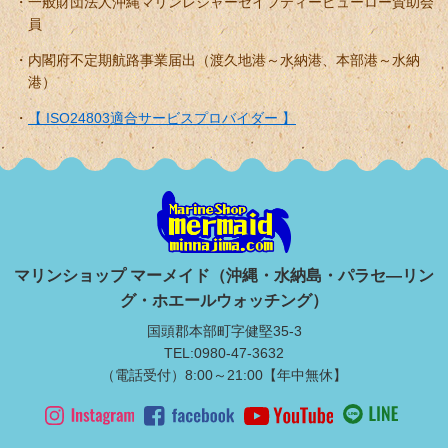
一般財団法人沖縄マリンレジャーセイフティービューロー賛助会
員
内閣府不定期航路事業届出（渡久地港～水納港、本部港～水納
港）
【 ISO24803適合サービスプロバイダー 】
マリンショップ マーメイド（沖縄・水納島・パラセ―リン
グ・ホエールウォッチング）
国頭郡本部町字健堅35-3
TEL:0980-47-3632
（電話受付）8:00～21:00【年中無休】