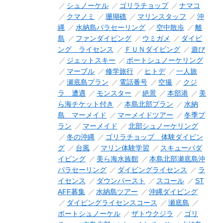
シュノーケル
ゴリラチョップ
ナマコ
クマノミ
珊瑚礁
マリンスタッフ
沖
縄
水納島パラセーリング
空中散歩
離
島
ファンダイビング
ウミガメ
ダイビ
ング ライセンス
ＦＵＮダイビング
遊び
ジェットスキー
ボートシュノーケリング
マーブル
修学旅行
ヒトデ
一人旅
瀬底島プラン
電話番号
空撮
クジ
ラ 遭遇
モンスター
絶景
本部港
美
ら海チケット付き
本島北部プラン
水納
島 マーメイド
マーメイドツアー
冬季プ
ラン
マーメイド
北部シュノーケリング
冬の沖縄
ゴリラチョップ 体験ダイビン
グ
台風
マリン体験学習
スキューバダ
イビング
美ら海水族館
本島北部瀬底島沖
パラセーリング
ダイビングライセンス
ラ
イセンス
ダウンバースト
スコール
ST
AFF募集
水納島ツアー
沖縄ダイビング
ダイビングライセンスコース
瀬底島
ボートシュノーケル
ザトウクジラ
ゴリ