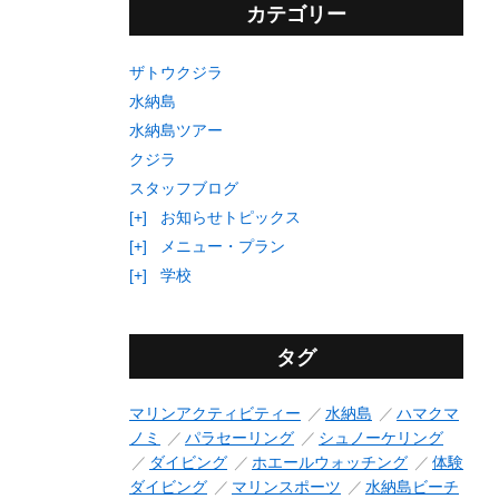
カテゴリー
ザトウクジラ
水納島
水納島ツアー
クジラ
スタッフブログ
[+]
お知らせトピックス
[+]
メニュー・プラン
[+]
学校
タグ
マリンアクティビティー
水納島
ハマクマ
ノミ
パラセーリング
シュノーケリング
ダイビング
ホエールウォッチング
体験
ダイビング
マリンスポーツ
水納島ビーチ