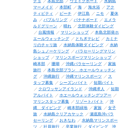
チョ
本島北部
ウェイクボード
水納島
マーメイド
本部町
海
海水浴
アク
ティビティ
ビーチ
伊江島
ニモ
夏休
み
バブルリング
バナナボード
エメラ
ルドグリーン
晴れ
北部体験ダイビング
台風情報
マリンショップ
本島北部発ホ
エールウォッチング
とちぎテレビ
カミナ
リのチャリ旅
水納島体験ダイビング
水納
島シュノーケリング
パラセーリングマリン
ショップ
マリンスポーツマリンショップ
崎本部
珊瑚
沖縄パラセーリング
家族
旅行
本島北部プラン ホエールウォッチン
グ
沖縄旅行
沖縄マリンスポーツ
ス
タッフ募集
シーズンバイト
短期バイト
クロワッサンアイランド
沖縄求人
短期
アルバイト
ホエールウォッチングツアー
マリンスタッフ募集
リゾートバイト
沖
縄 ダイビング
崎本部緑地
家族
女子
旅
水納島クリアカヤック
瀬底島沖パラ
セーリング
おきなわ
水納島マリンスポー
ツ
社員旅行
卒業旅行
ダイビング 沖