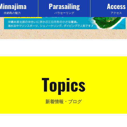
Minnajima
Parasailing
Access
水納島の魅力
パラセーリング
アクセス
Topics
新着情報・ブログ