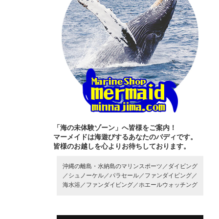
「海の未体験ゾーン」へ皆様をご案内！
マーメイドは海遊びするあなたのバディです。
皆様のお越しを心よりお待ちしております。
沖縄の離島・水納島のマリンスポーツ／
ダイビング
／
シュノーケル／
パラセール／
ファンダイビング／
海水浴／
ファンダイビング／
ホエールウォッチング