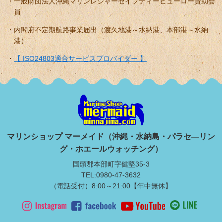
一般財団法人沖縄マリンレジャーセイフティービューロー賛助会
員
内閣府不定期航路事業届出（渡久地港～水納港、本部港～水納
港）
【 ISO24803適合サービスプロバイダー 】
マリンショップ マーメイド（沖縄・水納島・パラセ―リン
グ・ホエールウォッチング）
国頭郡本部町字健堅35-3
TEL:0980-47-3632
（電話受付）8:00～21:00【年中無休】