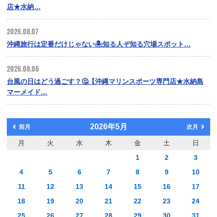
店★水納…
2026.08.07
沖縄旅行は定番だけじゃない🏝️知る人ぞ知る穴場スポット…
2026.08.06
台風の日はどう過ごす？🤔【沖縄マリンスポーツ専門店★水納島
マーメイド…
2026年5月
前月
次月
月
火
水
木
金
土
日
1
2
3
4
5
6
7
8
9
10
11
12
13
14
15
16
17
18
19
20
21
22
23
24
25
26
27
28
29
30
31