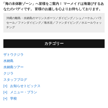
「海の未体験ゾーン」へ皆様をご案内！
マーメイドは海遊びするあ
なたのバディです。
皆様のお越しを心よりお待ちしております。
沖縄の離島・水納島のマリンスポーツ／
ダイビング／
シュノーケル／
パラ
セール／
ファンダイビング／
海水浴／
ファンダイビング／
ホエールウォッ
チング
カテゴリー
ザトウクジラ
水納島
水納島ツアー
クジラ
スタッフブログ
[+]
お知らせトピックス
[+]
メニュー・プラン
[+]
学校