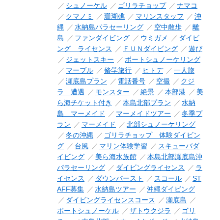
シュノーケル
ゴリラチョップ
ナマコ
クマノミ
珊瑚礁
マリンスタッフ
沖
縄
水納島パラセーリング
空中散歩
離
島
ファンダイビング
ウミガメ
ダイビ
ング ライセンス
ＦＵＮダイビング
遊び
ジェットスキー
ボートシュノーケリング
マーブル
修学旅行
ヒトデ
一人旅
瀬底島プラン
電話番号
空撮
クジ
ラ 遭遇
モンスター
絶景
本部港
美
ら海チケット付き
本島北部プラン
水納
島 マーメイド
マーメイドツアー
冬季プ
ラン
マーメイド
北部シュノーケリング
冬の沖縄
ゴリラチョップ 体験ダイビン
グ
台風
マリン体験学習
スキューバダ
イビング
美ら海水族館
本島北部瀬底島沖
パラセーリング
ダイビングライセンス
ラ
イセンス
ダウンバースト
スコール
ST
AFF募集
水納島ツアー
沖縄ダイビング
ダイビングライセンスコース
瀬底島
ボートシュノーケル
ザトウクジラ
ゴリ