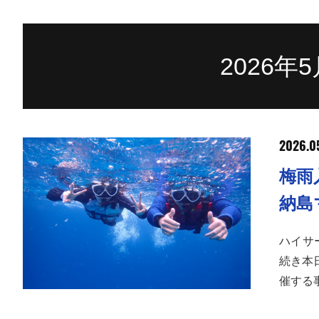
2026年
2026.0
梅雨
納島
ハイサ
続き本
催する