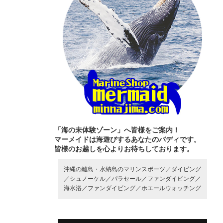
「海の未体験ゾーン」へ皆様をご案内！
マーメイドは海遊びするあなたのバディです。
皆様のお越しを心よりお待ちしております。
沖縄の離島・水納島のマリンスポーツ／
ダイビング
／
シュノーケル／
パラセール／
ファンダイビング／
海水浴／
ファンダイビング／
ホエールウォッチング