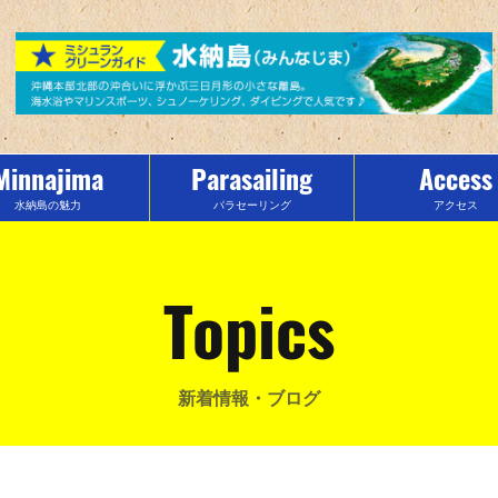
Minnajima
Parasailing
Access
水納島の魅力
パラセーリング
アクセス
Topics
新着情報・ブログ