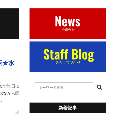
店★水
います昨日に
念ながら開
…
新着記事