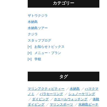
カテゴリー
ザトウクジラ
水納島
水納島ツアー
クジラ
スタッフブログ
[+]
お知らせトピックス
[+]
メニュー・プラン
[+]
学校
タグ
マリンアクティビティー
水納島
ハマクマ
ノミ
パラセーリング
シュノーケリング
ダイビング
ホエールウォッチング
体験
ダイビング
マリンスポーツ
水納島ビーチ