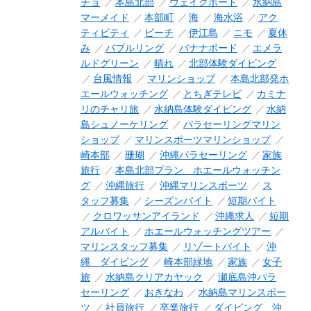
チョ
本島北部
ウェイクボード
水納島
マーメイド
本部町
海
海水浴
アク
ティビティ
ビーチ
伊江島
ニモ
夏休
み
バブルリング
バナナボード
エメラ
ルドグリーン
晴れ
北部体験ダイビング
台風情報
マリンショップ
本島北部発ホ
エールウォッチング
とちぎテレビ
カミナ
リのチャリ旅
水納島体験ダイビング
水納
島シュノーケリング
パラセーリングマリン
ショップ
マリンスポーツマリンショップ
崎本部
珊瑚
沖縄パラセーリング
家族
旅行
本島北部プラン ホエールウォッチン
グ
沖縄旅行
沖縄マリンスポーツ
ス
タッフ募集
シーズンバイト
短期バイト
クロワッサンアイランド
沖縄求人
短期
アルバイト
ホエールウォッチングツアー
マリンスタッフ募集
リゾートバイト
沖
縄 ダイビング
崎本部緑地
家族
女子
旅
水納島クリアカヤック
瀬底島沖パラ
セーリング
おきなわ
水納島マリンスポー
ツ
社員旅行
卒業旅行
ダイビング 沖