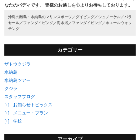
なたのバディです。
皆様のお越しを心よりお待ちしております。
沖縄の離島・水納島のマリンスポーツ／
ダイビング／
シュノーケル／
パラ
セール／
ファンダイビング／
海水浴／
ファンダイビング／
ホエールウォッ
チング
カテゴリー
ザトウクジラ
水納島
水納島ツアー
クジラ
スタッフブログ
[+]
お知らせトピックス
[+]
メニュー・プラン
[+]
学校
アーカイブ