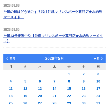
2026.08.06
台風の日はどう過ごす？🤔【沖縄マリンスポーツ専門店★水納島
マーメイド…
2026.08.05
台風13号接近中🌀【沖縄マリンスポーツ専門店★水納島マーメイ
ド】
2026年5月
前月
次月
月
火
水
木
金
土
日
1
2
3
4
5
6
7
8
9
10
11
12
13
14
15
16
17
18
19
20
21
22
23
24
25
26
27
28
29
30
31