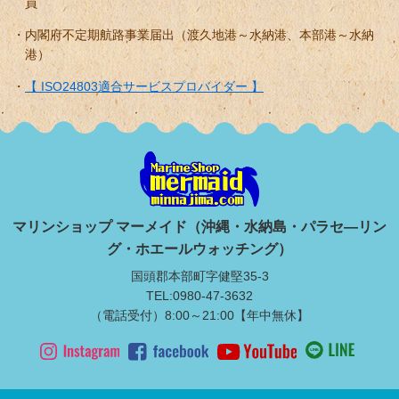
員
内閣府不定期航路事業届出（渡久地港～水納港、本部港～水納
港）
【 ISO24803適合サービスプロバイダー 】
マリンショップ マーメイド（沖縄・水納島・パラセ―リン
グ・ホエールウォッチング）
国頭郡本部町字健堅35-3
TEL:0980-47-3632
（電話受付）8:00～21:00【年中無休】