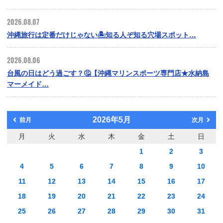
2026.08.07
沖縄旅行は定番だけじゃない🏝️知る人ぞ知る穴場スポット…
2026.08.06
台風の日はどう過ごす？🤔【沖縄マリンスポーツ専門店★水納島
マーメイド…
2026年5月
前月
次月
月
火
水
木
金
土
日
1
2
3
4
5
6
7
8
9
10
11
12
13
14
15
16
17
18
19
20
21
22
23
24
25
26
27
28
29
30
31