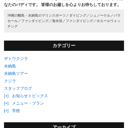
なたのバディです。
皆様のお越しを心よりお待ちしております。
沖縄の離島・水納島のマリンスポーツ／
ダイビング／
シュノーケル／
パラ
セール／
ファンダイビング／
海水浴／
ファンダイビング／
ホエールウォッ
チング
カテゴリー
ザトウクジラ
水納島
水納島ツアー
クジラ
スタッフブログ
[+]
お知らせトピックス
[+]
メニュー・プラン
[+]
学校
アーカイブ