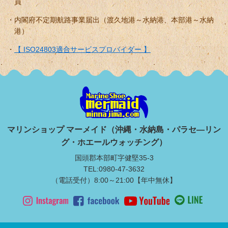
員
内閣府不定期航路事業届出（渡久地港～水納港、本部港～水納
港）
【 ISO24803適合サービスプロバイダー 】
マリンショップ マーメイド（沖縄・水納島・パラセ―リン
グ・ホエールウォッチング）
国頭郡本部町字健堅35-3
TEL:0980-47-3632
（電話受付）8:00～21:00【年中無休】